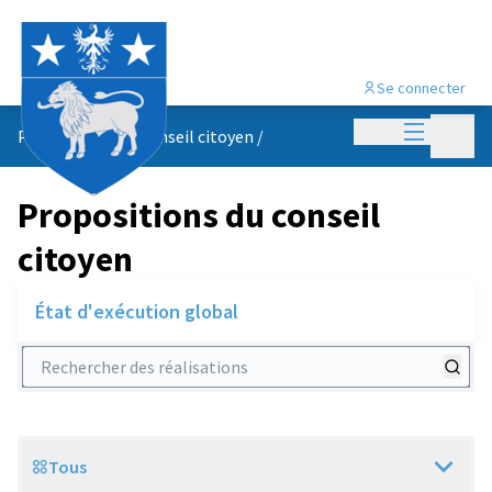
Se connecter
Menu princi
Menu p
Propositions du conseil citoyen
/
Propositions du conseil
citoyen
État d'exécution global
Rechercher des réalisations
Tous
Scope