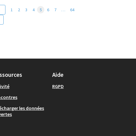
t
1
2
3
4
5
6
7
…
64
ssources
Aide
ivité
RGPD
ncontres
écharger les données
ertes