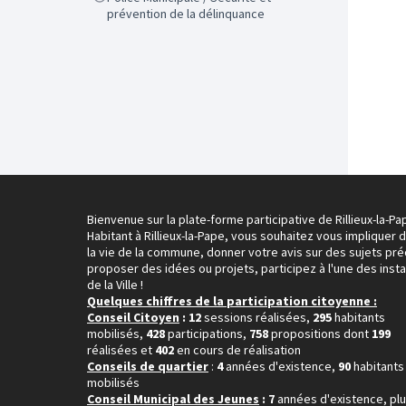
prévention de la délinquance
Bienvenue sur la plate-forme participative de Rillieux-la-Pa
Habitant à Rillieux-la-Pape, vous souhaitez vous impliquer 
la vie de la commune, donner votre avis sur des sujets pré
proposer des idées ou projets, participez à l'une des inst
de la Ville !
Quelques chiffres de la participation citoyenne :
Conseil Citoyen
: 12
sessions réalisées,
295
habitants
mobilisés,
428
participations,
758
propositions dont
199
réalisées et
402
en cours de réalisation
Conseils de quartier
:
4
années d'existence,
90
habitants
mobilisés
Conseil Municipal des Jeunes
: 7
années d'existence, pl