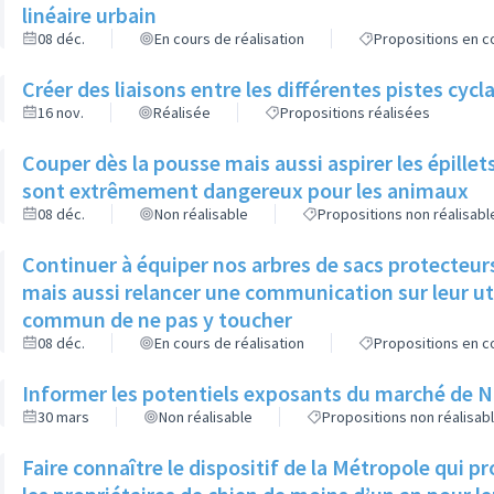
linéaire urbain
08 déc.
En cours de réalisation
Propositions en co
Créer des liaisons entre les différentes pistes cycl
16 nov.
Réalisée
Propositions réalisées
Couper dès la pousse mais aussi aspirer les épillets 
sont extrêmement dangereux pour les animaux
08 déc.
Non réalisable
Propositions non réalisabl
Continuer à équiper nos arbres de sacs protecteurs
mais aussi relancer une communication sur leur util
commun de ne pas y toucher
08 déc.
En cours de réalisation
Propositions en co
Informer les potentiels exposants du marché de Noël
30 mars
Non réalisable
Propositions non réalisab
Faire connaître le dispositif de la Métropole qui 