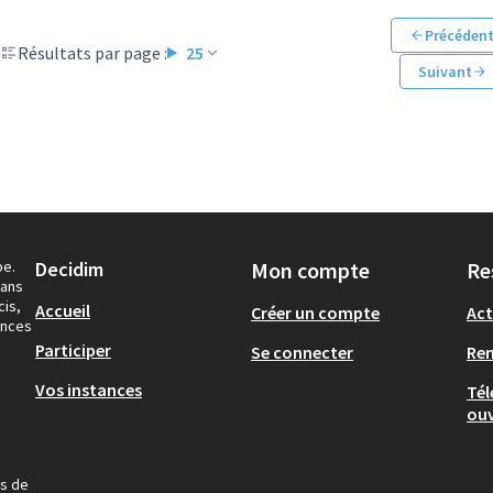
Précéden
Résultats par page :
25
Suivant
pe.
Decidim
Mon compte
Re
dans
cis,
Accueil
Créer un compte
Act
ances
Participer
Se connecter
Re
Vos instances
Tél
ouv
us de