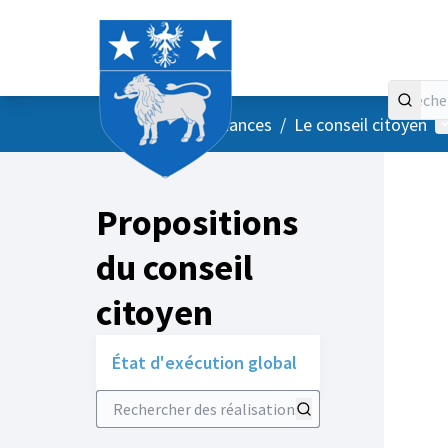
Accueil
Menu principal
M
/
Vos instances
/
Le conseil citoyen
Propositions
du conseil
citoyen
État d'exécution global
Rechercher des réalisations