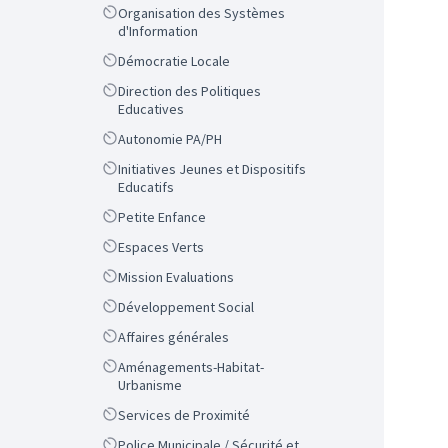
Scope
Organisation des Systèmes
d'Information
Scope
Démocratie Locale
Scope
Direction des Politiques
Educatives
Scope
Autonomie PA/PH
Scope
Initiatives Jeunes et Dispositifs
Educatifs
Scope
Petite Enfance
Scope
Espaces Verts
Scope
Mission Evaluations
Scope
Développement Social
Scope
Affaires générales
Scope
Aménagements-Habitat-
Urbanisme
Scope
Services de Proximité
Scope
Police Municipale / Sécurité et