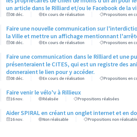
les propriétaires de chien de moins d’un an pour le
un article dans le Rilliard et/ou le Facebook de la vi
08 déc.
En cours de réalisation
Propositions en co
Faire une nouvelle communication sur l'interdictio
la Ville et mettre un affichage mentionnant l'arrê
08 déc.
En cours de réalisation
Propositions en co
Faire une communication dans le Rilliard et une p
présenteraient le CITES, qui est un registre des 
donneraient le lien pour y accéder.
08 déc.
En cours de réalisation
Propositions en co
Faire venir le vélo'v à Rillieux
16 nov.
Réalisée
Propositions réalisées
Aider SPIRAL en créant un onglet internet et en 
16 nov.
Non réalisable
Propositions non réalisabl