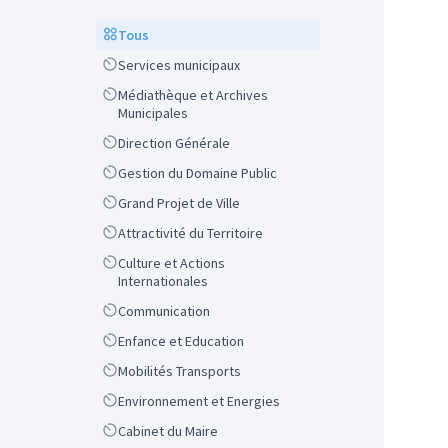
Scope
Tous
Scope
Services municipaux
Scope
Médiathèque et Archives
Municipales
Scope
Direction Générale
Scope
Gestion du Domaine Public
Scope
Grand Projet de Ville
Scope
Attractivité du Territoire
Scope
Culture et Actions
Internationales
Scope
Communication
Scope
Enfance et Education
Scope
Mobilités Transports
Scope
Environnement et Energies
Scope
Cabinet du Maire