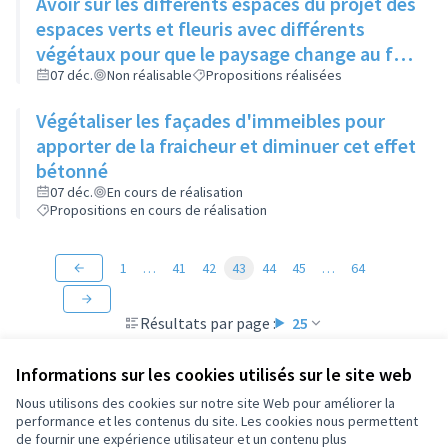
Avoir sur les différents espaces du projet des
espaces verts et fleuris avec différents
végétaux pour que le paysage change au fil
des saisons
07 déc.
Non réalisable
Propositions réalisées
Végétaliser les façades d'immeibles pour
apporter de la fraicheur et diminuer cet effet
bétonné
07 déc.
En cours de réalisation
Propositions en cours de réalisation
1
…
41
42
43
44
45
…
64
Résultats par page :
25
Informations sur les cookies utilisés sur le site web
Nous utilisons des cookies sur notre site Web pour améliorer la
performance et les contenus du site. Les cookies nous permettent
Conditions d'utilisation
de fournir une expérience utilisateur et un contenu plus
Paramètres des cookies