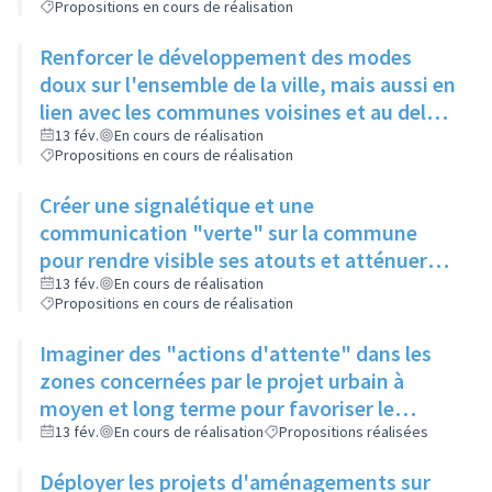
Propositions en cours de réalisation
Renforcer le développement des modes
doux sur l'ensemble de la ville, mais aussi en
lien avec les communes voisines et au delà
pour faciliter les trajets domicile/travail
13 fév.
En cours de réalisation
Propositions en cours de réalisation
Créer une signalétique et une
communication "verte" sur la commune
pour rendre visible ses atouts et atténuer
l'image de densité très présente
13 fév.
En cours de réalisation
Propositions en cours de réalisation
Imaginer des "actions d'attente" dans les
zones concernées par le projet urbain à
moyen et long terme pour favoriser le
quotidien des habitants, notamment en
13 fév.
En cours de réalisation
Propositions réalisées
termes de liaisons "modes doux"
Déployer les projets d'aménagements sur