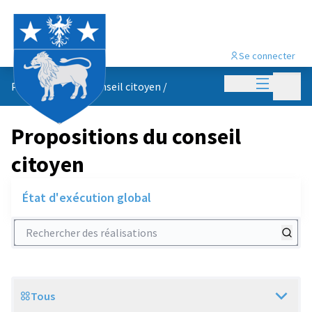
Se connecter
Menu princi
Menu p
Propositions du conseil citoyen
/
Propositions du conseil
citoyen
État d'exécution global
Rechercher des réalisations
Tous
Scope