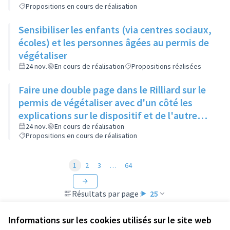
Propositions en cours de réalisation
Sensibiliser les enfants (via centres sociaux,
écoles) et les personnes âgées au permis de
végétaliser
24 nov.
En cours de réalisation
Propositions réalisées
Faire une double page dans le Rilliard sur le
permis de végétaliser avec d'un côté les
explications sur le dispositif et de l'autre
côté des exemples concrets de lieux à
24 nov.
En cours de réalisation
Propositions en cours de réalisation
investir
1
2
3
…
64
Résultats par page :
25
Informations sur les cookies utilisés sur le site web