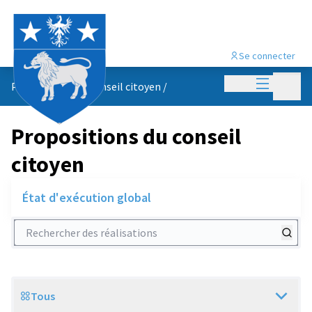
Se connecter
Menu princi
Menu p
Propositions du conseil citoyen
/
Propositions du conseil
citoyen
État d'exécution global
Rechercher des réalisations
Tous
Scope