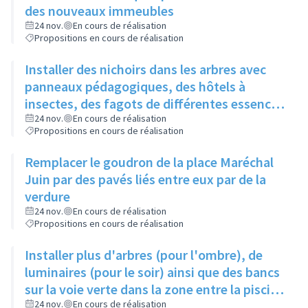
des nouveaux immeubles
24 nov.
En cours de réalisation
Propositions en cours de réalisation
Installer des nichoirs dans les arbres avec
panneaux pédagogiques, des hôtels à
insectes, des fagots de différentes essences
pour stimuler la biodiversité sur la place du
24 nov.
En cours de réalisation
Propositions en cours de réalisation
Château à la Roue
Remplacer le goudron de la place Maréchal
Juin par des pavés liés entre eux par de la
verdure
24 nov.
En cours de réalisation
Propositions en cours de réalisation
Installer plus d'arbres (pour l'ombre), de
luminaires (pour le soir) ainsi que des bancs
sur la voie verte dans la zone entre la piscine
et la rue de l'Industrie
24 nov.
En cours de réalisation