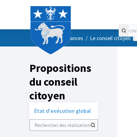
Accueil
Menu principal
M
/
Vos instances
/
Le conseil citoyen
Propositions
du conseil
citoyen
État d'exécution global
Rechercher des réalisations