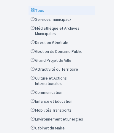
Scope
Tous
Scope
Services municipaux
Scope
Médiathèque et Archives
Municipales
Scope
Direction Générale
Scope
Gestion du Domaine Public
Scope
Grand Projet de Ville
Scope
Attractivité du Territoire
Scope
Culture et Actions
Internationales
Scope
Communication
Scope
Enfance et Education
Scope
Mobilités Transports
Scope
Environnement et Energies
Scope
Cabinet du Maire