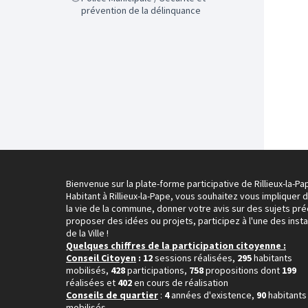
prévention de la délinquance
Bienvenue sur la plate-forme participative de Rillieux-la-Pa
Habitant à Rillieux-la-Pape, vous souhaitez vous impliquer 
la vie de la commune, donner votre avis sur des sujets pré
proposer des idées ou projets, participez à l'une des inst
de la Ville !
Quelques chiffres de la participation citoyenne :
Conseil Citoyen
: 12
sessions réalisées,
295
habitants
mobilisés,
428
participations,
758
propositions dont
199
réalisées et
402
en cours de réalisation
Conseils de quartier
:
4
années d'existence,
90
habitants
mobilisés