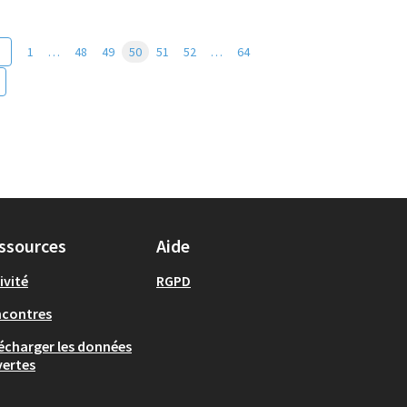
1
…
48
49
50
51
52
…
64
ssources
Aide
ivité
RGPD
ncontres
écharger les données
ertes