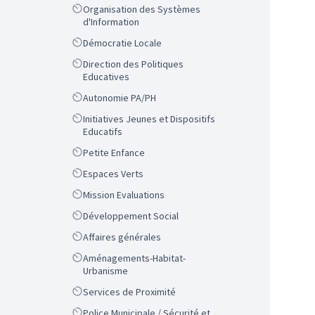
Scope
Organisation des Systèmes
d'Information
Scope
Démocratie Locale
Scope
Direction des Politiques
Educatives
Scope
Autonomie PA/PH
Scope
Initiatives Jeunes et Dispositifs
Educatifs
Scope
Petite Enfance
Scope
Espaces Verts
Scope
Mission Evaluations
Scope
Développement Social
Scope
Affaires générales
Scope
Aménagements-Habitat-
Urbanisme
Scope
Services de Proximité
Scope
Police Municipale / Sécurité et