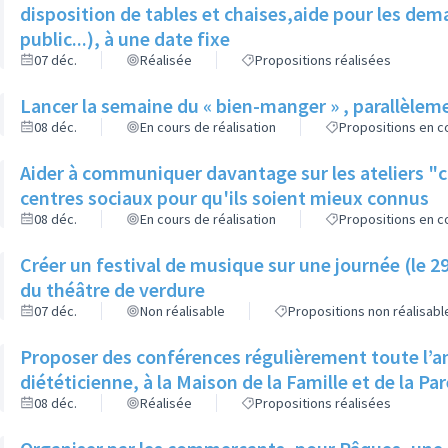
disposition de tables et chaises,aide pour les d
public...), à une date fixe
07 déc.
Réalisée
Propositions réalisées
Lancer la semaine du « bien-manger » , parallèlem
08 déc.
En cours de réalisation
Propositions en co
Aider à communiquer davantage sur les ateliers "
centres sociaux pour qu'ils soient mieux connus
08 déc.
En cours de réalisation
Propositions en co
Créer un festival de musique sur une journée (le 2
du théâtre de verdure
07 déc.
Non réalisable
Propositions non réalisabl
Proposer des conférences régulièrement toute l’an
diététicienne, à la Maison de la Famille et de la Pa
08 déc.
Réalisée
Propositions réalisées