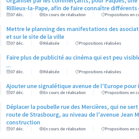
Organiser par les commerçants, pour Pâques, une 
Rillieux-la-Pape, afin de faire connaître différent
07 déc.
En cours de réalisation
Propositions en co
Mettre le planning des manifestations des asociatio
et sur le site de la ville
07 déc.
Réalisée
Propositions réalisées
Faire plus de publicité au cinéma qui est peu visibl
...
07 déc.
Réalisée
Propositions réalisées
Ajouter une signalétique avenue de l'Europe pour 
07 déc.
En cours de réalisation
Propositions en co
Déplacer la poubelle rue des Mercières, qui ne sert à
route de Strasbourg, au niveau de l'avenue Jean M
construction
07 déc.
En cours de réalisation
Propositions en co