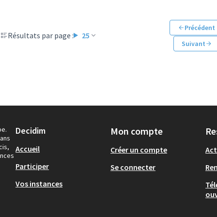
Précédent
Résultats par page :
25
Suivant
pe.
Decidim
Mon compte
Re
dans
cis,
Accueil
Créer un compte
Act
ances
Participer
Se connecter
Re
Vos instances
Tél
ouv