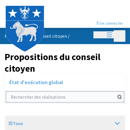
Se connecter
Menu princi
Menu p
Propositions du conseil citoyen
/
Propositions du conseil
citoyen
État d'exécution global
Rechercher des réalisations
Tous
Scope