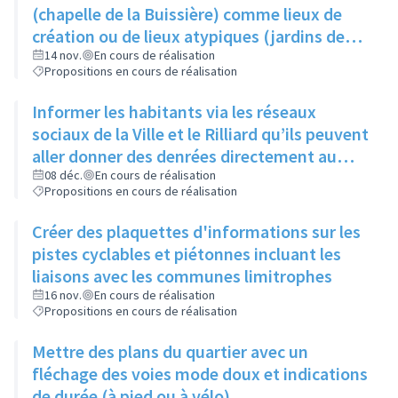
produisent
(chapelle de la Buissière) comme lieux de
création ou de lieux atypiques (jardins des
Semailles) comme lieux d'exposition pour
14 nov.
En cours de réalisation
Propositions en cours de réalisation
photos ou oeuvres
Informer les habitants via les réseaux
sociaux de la Ville et le Rilliard qu’ils peuvent
aller donner des denrées directement au
local des restos du cœur (au 1- 3 rue Jacques
08 déc.
En cours de réalisation
Propositions en cours de réalisation
Prévert), les lundis, mardis et mercredis
Créer des plaquettes d'informations sur les
pistes cyclables et piétonnes incluant les
liaisons avec les communes limitrophes
16 nov.
En cours de réalisation
Propositions en cours de réalisation
Mettre des plans du quartier avec un
fléchage des voies mode doux et indications
de durée (à pied ou à vélo)