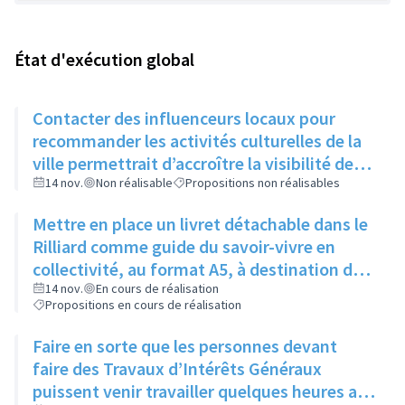
État d'exécution global
Contacter des influenceurs locaux pour
recommander les activités culturelles de la
ville permettrait d’accroître la visibilité des
évènements auprès des jeunes
14 nov.
Non réalisable
Propositions non réalisables
Mettre en place un livret détachable dans le
Rilliard comme guide du savoir-vivre en
collectivité, au format A5, à destination des
immeubles un mois puis des maisons le
14 nov.
En cours de réalisation
Propositions en cours de réalisation
mois suivant
Faire en sorte que les personnes devant
faire des Travaux d’Intérêts Généraux
puissent venir travailler quelques heures aux