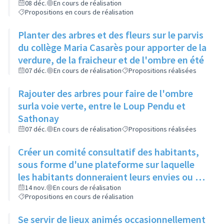
restos du cœur dans le cadre de leur
08 déc.
En cours de réalisation
Propositions en cours de réalisation
sanction
Planter des arbres et des fleurs sur le parvis
du collège Maria Casarès pour apporter de la
verdure, de la fraicheur et de l'ombre en été
07 déc.
En cours de réalisation
Propositions réalisées
Rajouter des arbres pour faire de l'ombre
surla voie verte, entre le Loup Pendu et
Sathonay
07 déc.
En cours de réalisation
Propositions réalisées
Créer un comité consultatif des habitants,
sous forme d'une plateforme sur laquelle
les habitants donneraient leurs envies ou se
manifesteraient sur leur volonté de
14 nov.
En cours de réalisation
Propositions en cours de réalisation
participer à tel ou tel évènement, et où les
acteurs culturels présenteraient ce qu'ils
Se servir de lieux animés occasionnellement