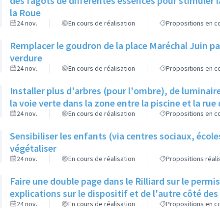
des fagots de différentes essences pour stimuler l
la Roue
24 nov.
En cours de réalisation
Propositions en co
Remplacer le goudron de la place Maréchal Juin par
verdure
24 nov.
En cours de réalisation
Propositions en co
Installer plus d'arbres (pour l'ombre), de luminaire
la voie verte dans la zone entre la piscine et la rue 
24 nov.
En cours de réalisation
Propositions en co
Sensibiliser les enfants (via centres sociaux, écol
végétaliser
24 nov.
En cours de réalisation
Propositions réal
Faire une double page dans le Rilliard sur le permi
explications sur le dispositif et de l'autre côté de
24 nov.
En cours de réalisation
Propositions en co