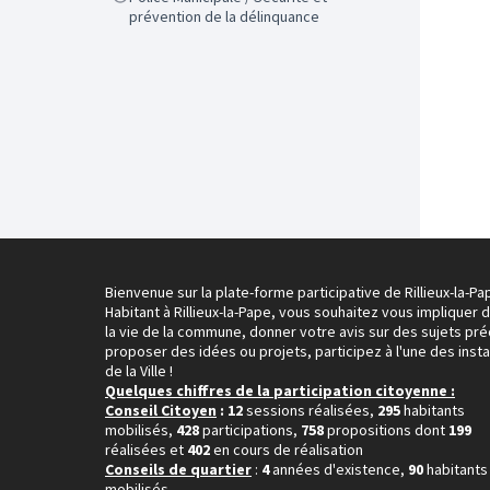
prévention de la délinquance
Bienvenue sur la plate-forme participative de Rillieux-la-Pa
Habitant à Rillieux-la-Pape, vous souhaitez vous impliquer 
la vie de la commune, donner votre avis sur des sujets pré
proposer des idées ou projets, participez à l'une des inst
de la Ville !
Quelques chiffres de la participation citoyenne :
Conseil Citoyen
: 12
sessions réalisées,
295
habitants
mobilisés,
428
participations,
758
propositions dont
199
réalisées et
402
en cours de réalisation
Conseils de quartier
:
4
années d'existence,
90
habitants
mobilisés