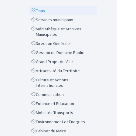
Scope
Tous
Scope
Services municipaux
Scope
Médiathèque et Archives
Municipales
Scope
Direction Générale
Scope
Gestion du Domaine Public
Scope
Grand Projet de Ville
Scope
Attractivité du Territoire
Scope
Culture et Actions
Internationales
Scope
Communication
Scope
Enfance et Education
Scope
Mobilités Transports
Scope
Environnement et Energies
Scope
Cabinet du Maire