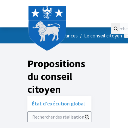
Accueil
Menu principal
M
/
Vos instances
/
Le conseil citoyen
Propositions
du conseil
citoyen
État d'exécution global
Rechercher des réalisations