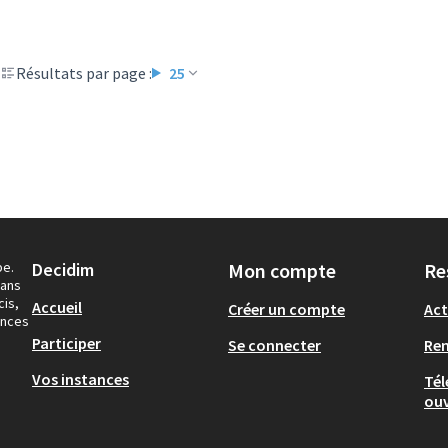
Résultats par page :
25
pe.
Decidim
Mon compte
Re
dans
cis,
Accueil
Créer un compte
Act
ances
Participer
Se connecter
Re
Vos instances
Tél
ouv