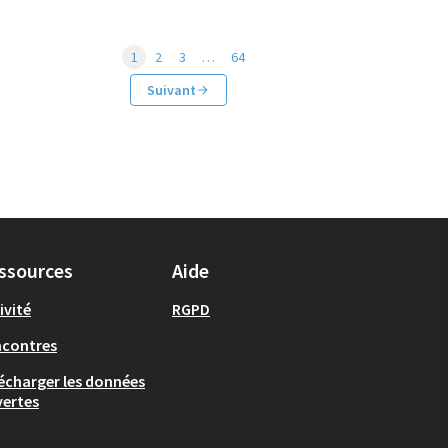
1
2
3
…
64
Suivant
ssources
Aide
ivité
RGPD
ncontres
écharger les données
ertes