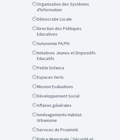
Scope
Organisation des Systèmes
d'Information
Scope
Démocratie Locale
Scope
Direction des Politiques
Educatives
Scope
Autonomie PA/PH
Scope
Initiatives Jeunes et Dispositifs
Educatifs
Scope
Petite Enfance
Scope
Espaces Verts
Scope
Mission Evaluations
Scope
Développement Social
Scope
Affaires générales
Scope
Aménagements-Habitat-
Urbanisme
Scope
Services de Proximité
Scope
Police Municipale / Sécurité et