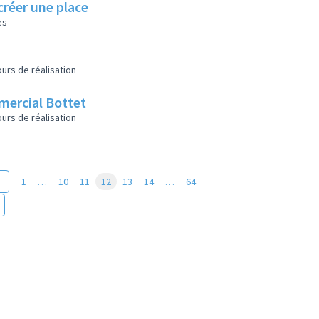
créer une place
es
urs de réalisation
mmercial Bottet
urs de réalisation
1
…
10
11
12
13
14
…
64