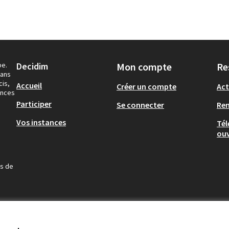
pe.
Decidim
Mon compte
Re
dans
cis,
Accueil
Créer un compte
Act
ances
Participer
Se connecter
Re
Vos instances
Tél
ouv
us de