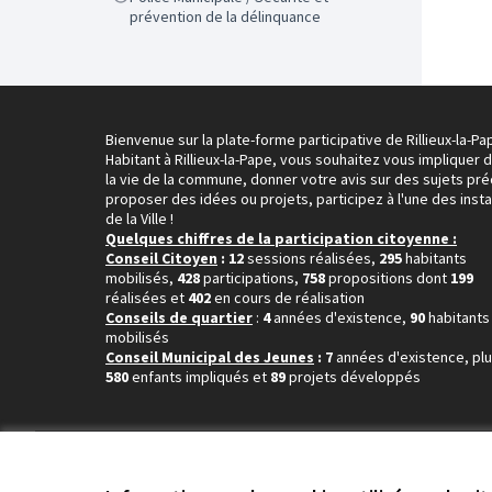
prévention de la délinquance
Bienvenue sur la plate-forme participative de Rillieux-la-Pa
Habitant à Rillieux-la-Pape, vous souhaitez vous impliquer 
la vie de la commune, donner votre avis sur des sujets pré
proposer des idées ou projets, participez à l'une des inst
de la Ville !
Quelques chiffres de la participation citoyenne :
Conseil Citoyen
: 12
sessions réalisées,
295
habitants
mobilisés,
428
participations,
758
propositions dont
199
réalisées et
402
en cours de réalisation
Conseils de quartier
:
4
années d'existence,
90
habitants
mobilisés
Conseil Municipal des Jeunes
: 7
années d'existence, pl
580
enfants impliqués et
89
projets développés
Conditions d'utilisation
Paramètres des cookies