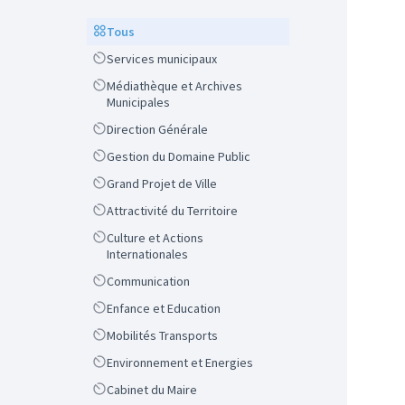
Scope
Tous
Scope
Services municipaux
Scope
Médiathèque et Archives
Municipales
Scope
Direction Générale
Scope
Gestion du Domaine Public
Scope
Grand Projet de Ville
Scope
Attractivité du Territoire
Scope
Culture et Actions
Internationales
Scope
Communication
Scope
Enfance et Education
Scope
Mobilités Transports
Scope
Environnement et Energies
Scope
Cabinet du Maire