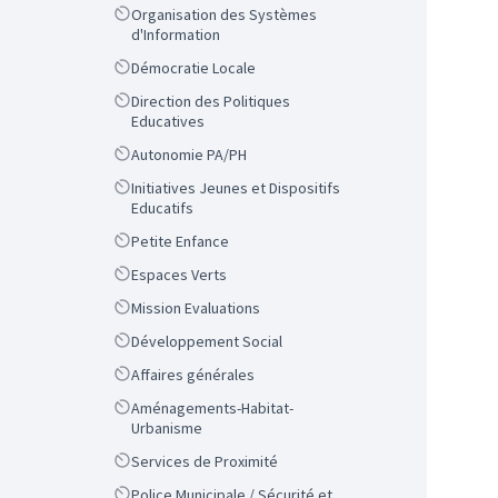
Scope
Organisation des Systèmes
d'Information
Scope
Démocratie Locale
Scope
Direction des Politiques
Educatives
Scope
Autonomie PA/PH
Scope
Initiatives Jeunes et Dispositifs
Educatifs
Scope
Petite Enfance
Scope
Espaces Verts
Scope
Mission Evaluations
Scope
Développement Social
Scope
Affaires générales
Scope
Aménagements-Habitat-
Urbanisme
Scope
Services de Proximité
Scope
Police Municipale / Sécurité et