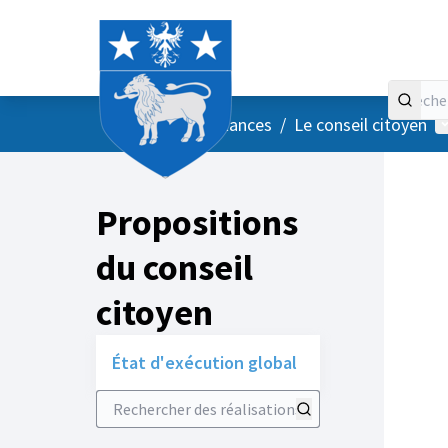
Accueil
Menu principal
M
/
Vos instances
/
Le conseil citoyen
Propositions
du conseil
citoyen
État d'exécution global
Rechercher des réalisations