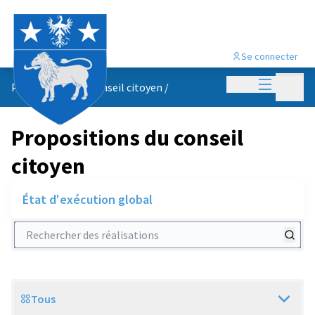
Se connecter
Menu princi
Menu p
Propositions du conseil citoyen
/
Propositions du conseil
citoyen
État d'exécution global
Rechercher des réalisations
Tous
Scope