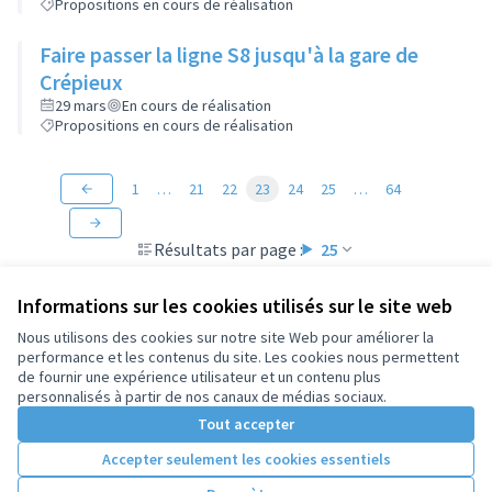
Propositions en cours de réalisation
Faire passer la ligne S8 jusqu'à la gare de
Crépieux
29 mars
En cours de réalisation
Propositions en cours de réalisation
1
…
21
22
23
24
25
…
64
Résultats par page :
25
Informations sur les cookies utilisés sur le site web
Nous utilisons des cookies sur notre site Web pour améliorer la
performance et les contenus du site. Les cookies nous permettent
Conditions d'utilisation
de fournir une expérience utilisateur et un contenu plus
Paramètres des cookies
personnalisés à partir de nos canaux de médias sociaux.
Tout accepter
Accepter seulement les cookies essentiels
Licence Cre
(Lien extern
(Lien externe)
Site réalisé par
Open Source Politics
grâce au
logiciel libre