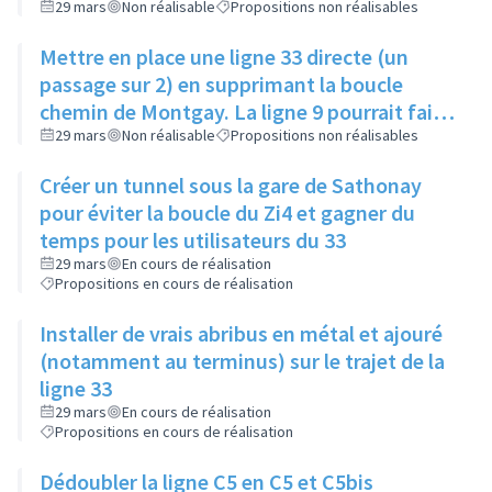
29 mars
Non réalisable
Propositions non réalisables
Mettre en place une ligne 33 directe (un
passage sur 2) en supprimant la boucle
chemin de Montgay. La ligne 9 pourrait faire
cette boucle une fois sur 2 en
29 mars
Non réalisable
Propositions non réalisables
synchronisation
Créer un tunnel sous la gare de Sathonay
pour éviter la boucle du Zi4 et gagner du
temps pour les utilisateurs du 33
29 mars
En cours de réalisation
Propositions en cours de réalisation
Installer de vrais abribus en métal et ajouré
(notamment au terminus) sur le trajet de la
ligne 33
29 mars
En cours de réalisation
Propositions en cours de réalisation
Dédoubler la ligne C5 en C5 et C5bis