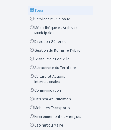
Scope
Tous
Scope
Services municipaux
Scope
Médiathèque et Archives
Municipales
Scope
Direction Générale
Scope
Gestion du Domaine Public
Scope
Grand Projet de Ville
Scope
Attractivité du Territoire
Scope
Culture et Actions
Internationales
Scope
Communication
Scope
Enfance et Education
Scope
Mobilités Transports
Scope
Environnement et Energies
Scope
Cabinet du Maire