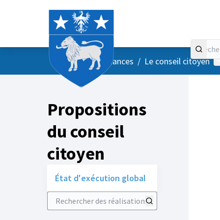
Accueil
Menu principal
M
/
Vos instances
/
Le conseil citoyen
Propositions
du conseil
citoyen
État d'exécution global
Rechercher des réalisations