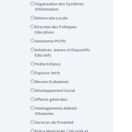
Scope
Organisation des Systèmes
d'Information
Scope
Démocratie Locale
Scope
Direction des Politiques
Educatives
Scope
Autonomie PA/PH
Scope
Initiatives Jeunes et Dispositifs
Educatifs
Scope
Petite Enfance
Scope
Espaces Verts
Scope
Mission Evaluations
Scope
Développement Social
Scope
Affaires générales
Scope
Aménagements-Habitat-
Urbanisme
Scope
Services de Proximité
Scope
Police Municipale / Sécurité et