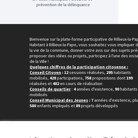
prévention de la délinquance
Bienvenue sur la plate-forme participative de Rillieux-la-Pa
Habitant à Rillieux-la-Pape, vous souhaitez vous impliquer 
la vie de la commune, donner votre avis sur des sujets pré
proposer des idées ou projets, participez à l'une des inst
de la Ville !
Quelques chiffres de la participation citoyenne :
Conseil Citoyen
: 12
sessions réalisées,
295
habitants
mobilisés,
428
participations,
758
propositions dont
199
réalisées et
402
en cours de réalisation
Conseils de quartier
:
4
années d'existence,
90
habitants
mobilisés
Conseil Municipal des Jeunes
: 7
années d'existence, pl
580
enfants impliqués et
89
projets développés
Conditions d'utilisation
Paramètres des cookies