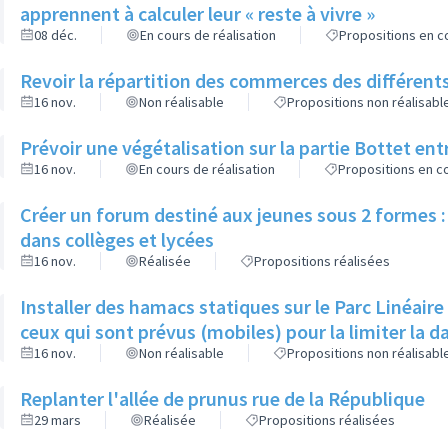
apprennent à calculer leur « reste à vivre »
08 déc.
En cours de réalisation
Propositions en co
Revoir la répartition des commerces des différents
16 nov.
Non réalisable
Propositions non réalisabl
Prévoir une végétalisation sur la partie Bottet entr
16 nov.
En cours de réalisation
Propositions en co
Créer un forum destiné aux jeunes sous 2 formes : 
dans collèges et lycées
16 nov.
Réalisée
Propositions réalisées
Installer des hamacs statiques sur le Parc Linéaire
ceux qui sont prévus (mobiles) pour la limiter la 
16 nov.
Non réalisable
Propositions non réalisabl
Replanter l'allée de prunus rue de la République
29 mars
Réalisée
Propositions réalisées