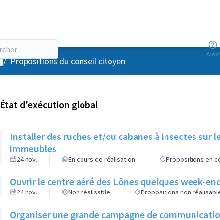
Aide
enu utilisateur
/
Propositions du conseil citoyen
État d'exécution global
Installer des ruches et/ou cabanes à insectes sur l
immeubles
24 nov.
En cours de réalisation
Propositions en co
Ouvrir le centre aéré des Lônes quelques week-end
24 nov.
Non réalisable
Propositions non réalisabl
Organiser une grande campagne de communication d