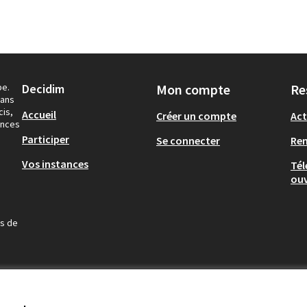
pe.
Decidim
Mon compte
Re
dans
cis,
Accueil
Créer un compte
Act
ances
Participer
Se connecter
Re
Vos instances
Tél
ouv
us de