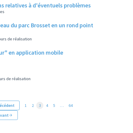
ns relatives à d'éventuels problèmes
les
eau du parc Brosset en un rond point
urs de réalisation
eur" en application mobile
urs de réalisation
écédent
1
2
3
4
5
…
64
ivant