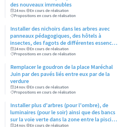
des nouveaux immeubles
24 nov.
En cours de réalisation
Propositions en cours de réalisation
Installer des nichoirs dans les arbres avec
panneaux pédagogiques, des hôtels à
insectes, des fagots de différentes essences
pour stimuler la biodiversité sur la place du
24 nov.
En cours de réalisation
Propositions en cours de réalisation
Château à la Roue
Remplacer le goudron de la place Maréchal
Juin par des pavés liés entre eux par de la
verdure
24 nov.
En cours de réalisation
Propositions en cours de réalisation
Installer plus d'arbres (pour l'ombre), de
luminaires (pour le soir) ainsi que des bancs
sur la voie verte dans la zone entre la piscine
et la rue de l'Industrie
24 nov.
En cours de réalisation