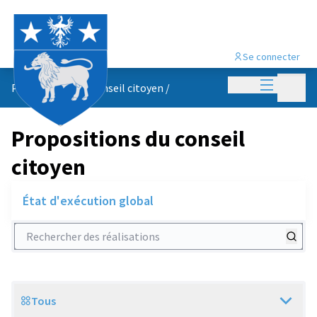
Se connecter
Menu princi
Menu p
Propositions du conseil citoyen
/
Propositions du conseil
citoyen
État d'exécution global
Rechercher des réalisations
Tous
Scope