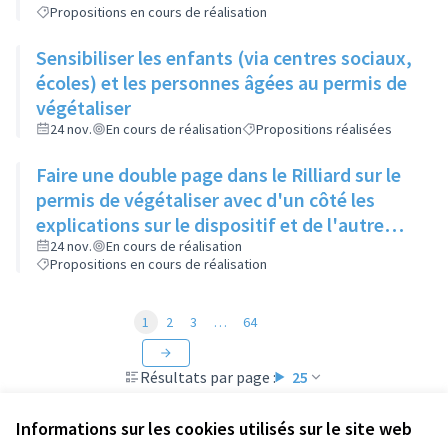
Propositions en cours de réalisation
Sensibiliser les enfants (via centres sociaux,
écoles) et les personnes âgées au permis de
végétaliser
24 nov.
En cours de réalisation
Propositions réalisées
Faire une double page dans le Rilliard sur le
permis de végétaliser avec d'un côté les
explications sur le dispositif et de l'autre
côté des exemples concrets de lieux à
24 nov.
En cours de réalisation
Propositions en cours de réalisation
investir
1
2
3
…
64
Résultats par page :
25
Informations sur les cookies utilisés sur le site web