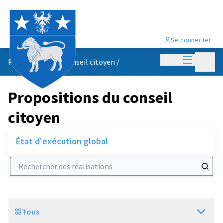
Se connecter
Menu princi
Menu p
Propositions du conseil citoyen
/
Propositions du conseil
citoyen
État d'exécution global
Rechercher des réalisations
Tous
Scope