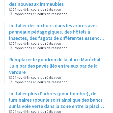
des nouveaux immeubles
24 nov.
En cours de réalisation
Propositions en cours de réalisation
Installer des nichoirs dans les arbres avec
panneaux pédagogiques, des hôtels à
insectes, des fagots de différentes essences
pour stimuler la biodiversité sur la place du
24 nov.
En cours de réalisation
Propositions en cours de réalisation
Château à la Roue
Remplacer le goudron de la place Maréchal
Juin par des pavés liés entre eux par de la
verdure
24 nov.
En cours de réalisation
Propositions en cours de réalisation
Installer plus d'arbres (pour l'ombre), de
luminaires (pour le soir) ainsi que des bancs
sur la voie verte dans la zone entre la piscine
et la rue de l'Industrie
24 nov.
En cours de réalisation