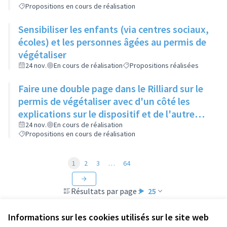
Propositions en cours de réalisation
Sensibiliser les enfants (via centres sociaux,
écoles) et les personnes âgées au permis de
végétaliser
24 nov.
En cours de réalisation
Propositions réalisées
Faire une double page dans le Rilliard sur le
permis de végétaliser avec d'un côté les
explications sur le dispositif et de l'autre
côté des exemples concrets de lieux à
24 nov.
En cours de réalisation
Propositions en cours de réalisation
investir
1
2
3
…
64
Résultats par page :
25
Informations sur les cookies utilisés sur le site web