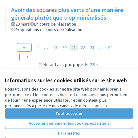
Avoir des squares plus verts d'une manière
générale plutôt que trop minéralisés
29 mars
En cours de réalisation
Propositions en cours de réalisation
1
…
19
20
21
22
23
…
64
Résultats par page :
25
Informations sur les cookies utilisés sur le site web
Nous utilisons des cookies sur notre site Web pour améliorer la
performance et les contenus du site. Les cookies nous permettent
Conditions d'utilisation
de fournir une expérience utilisateur et un contenu plus
Paramètres des cookies
personnalisés à partir de nos canaux de médias sociaux.
Tout accepter
Accepter seulement les cookies essentiels
Licence Cre
(Lien extern
(Lien externe)
Site réalisé par
Open Source Politics
grâce au
logiciel libre
Paramètres
(Lien externe)
Decidim
.