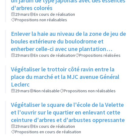
un jardin de type japonais avec des essences
d'arbres colorés
29 mars
En cours de réalisation
Propositions non réalisables
Enlever la haie au niveau de la zone de jeu de
boules extérieure du boulodrome et
enherber celle-ci avec une plantation
d'arbres aléatoire
29 mars
En cours de réalisation
Propositions réalisées
Végétaliser le trottoir côté ravin entre la
place du marché et la MJC avenue Général
Leclerc
29 mars
Non réalisable
Propositions non réalisables
Végétaliser le square de l'école de la Velette
et l'ouvrir sur le quartier en enlevant cette
ceinture d'arbres et d'arbustes oppressante
29 mars
En cours de réalisation
Propositions en cours de réalisation