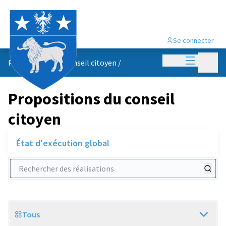
Se connecter
Menu princi
Menu p
Propositions du conseil citoyen
/
Propositions du conseil
citoyen
État d'exécution global
Rechercher des réalisations
Tous
Scope