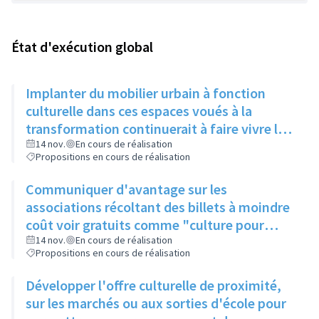
État d'exécution global
Implanter du mobilier urbain à fonction
culturelle dans ces espaces voués à la
transformation continuerait à faire vivre le
secteur
14 nov.
En cours de réalisation
Propositions en cours de réalisation
Communiquer d'avantage sur les
associations récoltant des billets à moindre
coût voir gratuits comme "culture pour
tous" et faire connaitre le PASS Culture
14 nov.
En cours de réalisation
Propositions en cours de réalisation
Développer l'offre culturelle de proximité,
sur les marchés ou aux sorties d'école pour