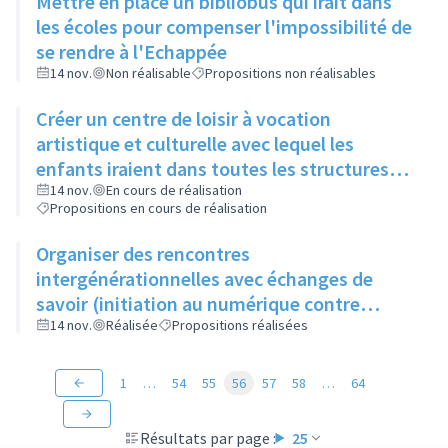
Mettre en place un bibliobus qui irait dans
les écoles pour compenser l'impossibilité de
se rendre à l'Echappée
14 nov.
Non réalisable
Propositions non réalisables
Créer un centre de loisir à vocation
artistique et culturelle avec lequel les
enfants iraient dans toutes les structures
artistiques et culturelles de la ville pour faire
14 nov.
En cours de réalisation
Propositions en cours de réalisation
des ateliers et découvrir les différents
métiers de l'art
Organiser des rencontres
intergénérationnelles avec échanges de
savoir (initiation au numérique contre
apprentissage du tricot)
14 nov.
Réalisée
Propositions réalisées
1
…
54
55
56
57
58
…
64
Résultats par page :
25