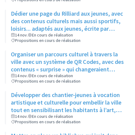
Dédier une page du Rilliard aux jeunes, avec
des contenus culturels mais aussi sportifs,
loisirs... adaptés aux jeunes, écrite par
quelques adolescents fréquentant l'espace
14 nov.
En cours de réalisation
Propositions en cours de réalisation
jeune
Organiser un parcours culturel à travers la
ville avec un système de QR Codes, avec des
contenus « surprise » qui changeraient
régulièrement pour éviter la lassitude
14 nov.
En cours de réalisation
Propositions en cours de réalisation
Développer des chantier-jeunes à vocation
artistique et culturelle pour embellir la ville
tout en sensibilisant les habitants à l’art,
pour aider le service culture à participer et à
14 nov.
En cours de réalisation
Propositions en cours de réalisation
promouvoir les évènements qu’il organise