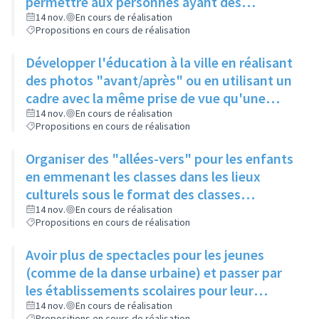
permettre aux personnes ayant des
problèmes de mobilité d'avoir accès à la
14 nov.
En cours de réalisation
Propositions en cours de réalisation
culture
Développer l'éducation à la ville en réalisant
des photos "avant/après" ou en utilisant un
cadre avec la même prise de vue qu'une
photo posée à proximité
14 nov.
En cours de réalisation
Propositions en cours de réalisation
Organiser des "allées-vers" pour les enfants
en emmenant les classes dans les lieux
culturels sous le format des classes
découvertes
14 nov.
En cours de réalisation
Propositions en cours de réalisation
Avoir plus de spectacles pour les jeunes
(comme de la danse urbaine) et passer par
les établissements scolaires pour leur
donner envie de s'y rendre
14 nov.
En cours de réalisation
Propositions en cours de réalisation