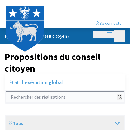
Se connecter
Menu princi
Menu p
Propositions du conseil citoyen
/
Propositions du conseil
citoyen
État d'exécution global
Rechercher des réalisations
Tous
Scope