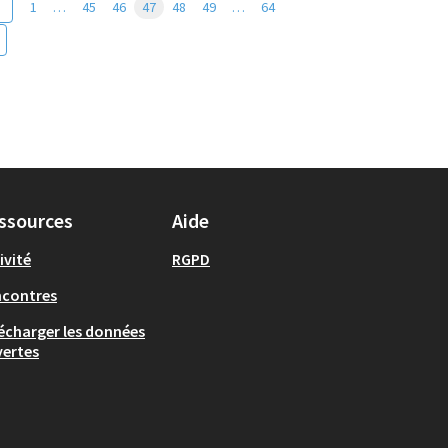
1
…
45
46
47
48
49
…
64
ssources
Aide
ivité
RGPD
ncontres
écharger les données
ertes