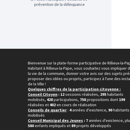
prévention de la délinquance
Bienvenue sur la plate-forme participative de Rillieux-la-Pa
Habitant à Rillieux-la-Pape, vous souhaitez vous impliquer 
la vie de la commune, donner votre avis sur des sujets pré
proposer des idées ou projets, participez à l'une des inst
de la Ville !
Quelques chiffres de la participation citoyenne :
Conseil Citoyen
: 12
sessions réalisées,
295
habitants
mobilisés,
428
participations,
758
propositions dont
199
réalisées et
402
en cours de réalisation
Conseils de quartier
:
4
années d'existence,
90
habitants
mobilisés
Conseil Municipal des Jeunes
: 7
années d'existence, pl
580
enfants impliqués et
89
projets développés