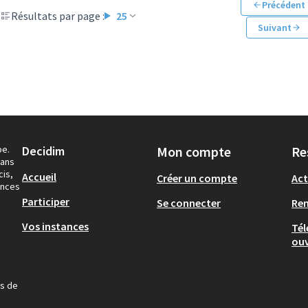
Précédent
Résultats par page :
25
Suivant
pe.
Decidim
Mon compte
Re
dans
cis,
Accueil
Créer un compte
Act
ances
Participer
Se connecter
Re
Vos instances
Tél
ouv
us de