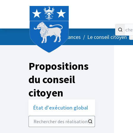
Accueil
Menu principal
M
/
Vos instances
/
Le conseil citoyen
Propositions
du conseil
citoyen
État d'exécution global
Rechercher des réalisations