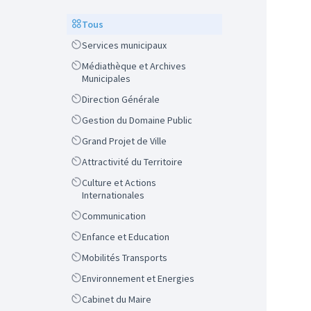
Scope
Tous
Scope
Services municipaux
Scope
Médiathèque et Archives
Municipales
Scope
Direction Générale
Scope
Gestion du Domaine Public
Scope
Grand Projet de Ville
Scope
Attractivité du Territoire
Scope
Culture et Actions
Internationales
Scope
Communication
Scope
Enfance et Education
Scope
Mobilités Transports
Scope
Environnement et Energies
Scope
Cabinet du Maire