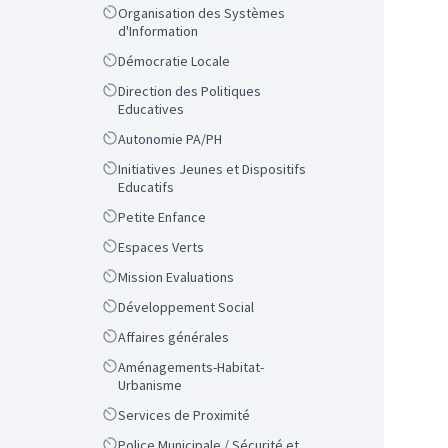
Scope
Organisation des Systèmes
d'Information
Scope
Démocratie Locale
Scope
Direction des Politiques
Educatives
Scope
Autonomie PA/PH
Scope
Initiatives Jeunes et Dispositifs
Educatifs
Scope
Petite Enfance
Scope
Espaces Verts
Scope
Mission Evaluations
Scope
Développement Social
Scope
Affaires générales
Scope
Aménagements-Habitat-
Urbanisme
Scope
Services de Proximité
Scope
Police Municipale / Sécurité et