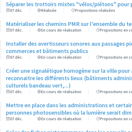
Séparer les trottoirs mixtes "vélos/piétons" pour 
07 déc.
Réalisée
Propositions réalisées
Matérialiser les chemins PMR sur l'ensemble du ter
07 déc.
En cours de réalisation
Propositions en co
Installer des avertisseurs sonores aux passages pi
commerces et bâtiments publics
07 déc.
En cours de réalisation
Propositions en co
Créer une signalétique homogène sur la ville pour a
reconnaitre les différents lieux (bâtiments admin
culturels bandeau vert,...)
07 déc.
En cours de réalisation
Propositions en co
Mettre en place dans les administrations et certa
personnes photosensibles où la lumière serait di
07 déc.
En cours de réalisation
Propositions en co