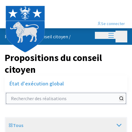
Se connecter
Menu princi
Menu p
Propositions du conseil citoyen
/
Propositions du conseil
citoyen
État d'exécution global
Rechercher des réalisations
Tous
Scope