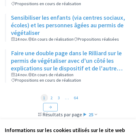
Propositions en cours de réalisation
Sensibiliser les enfants (via centres sociaux,
écoles) et les personnes âgées au permis de
végétaliser
24 nov.
En cours de réalisation
Propositions réalisées
Faire une double page dans le Rilliard sur le
permis de végétaliser avec d'un côté les
explications sur le dispositif et de l'autre
côté des exemples concrets de lieux à
24 nov.
En cours de réalisation
Propositions en cours de réalisation
investir
1
2
3
…
64
Résultats par page :
25
Informations sur les cookies utilisés sur le site web