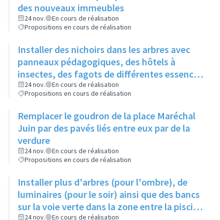
des nouveaux immeubles
24 nov.
En cours de réalisation
Propositions en cours de réalisation
Installer des nichoirs dans les arbres avec
panneaux pédagogiques, des hôtels à
insectes, des fagots de différentes essences
pour stimuler la biodiversité sur la place du
24 nov.
En cours de réalisation
Propositions en cours de réalisation
Château à la Roue
Remplacer le goudron de la place Maréchal
Juin par des pavés liés entre eux par de la
verdure
24 nov.
En cours de réalisation
Propositions en cours de réalisation
Installer plus d'arbres (pour l'ombre), de
luminaires (pour le soir) ainsi que des bancs
sur la voie verte dans la zone entre la piscine
et la rue de l'Industrie
24 nov.
En cours de réalisation