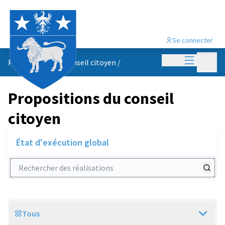
Se connecter
Menu princi
Menu p
Propositions du conseil citoyen
/
Propositions du conseil
citoyen
État d'exécution global
Rechercher des réalisations
Tous
Scope