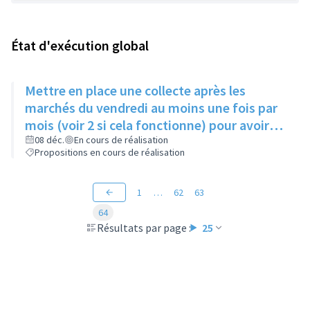
État d'exécution global
Mettre en place une collecte après les
marchés du vendredi au moins une fois par
mois (voir 2 si cela fonctionne) pour avoir
des produits frais pour l'Epice'Rill
08 déc.
En cours de réalisation
Propositions en cours de réalisation
1
…
62
63
64
Résultats par page :
25