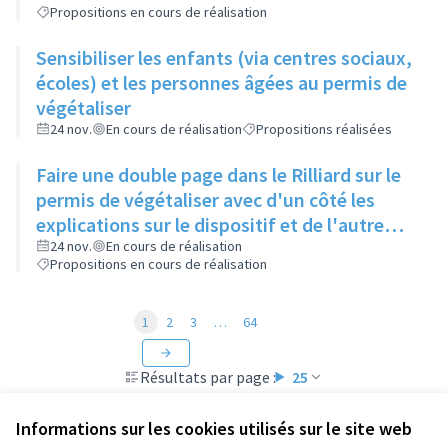
Propositions en cours de réalisation
Sensibiliser les enfants (via centres sociaux,
écoles) et les personnes âgées au permis de
végétaliser
24 nov.
En cours de réalisation
Propositions réalisées
Faire une double page dans le Rilliard sur le
permis de végétaliser avec d'un côté les
explications sur le dispositif et de l'autre
côté des exemples concrets de lieux à
24 nov.
En cours de réalisation
Propositions en cours de réalisation
investir
1
2
3
…
64
Résultats par page :
25
Informations sur les cookies utilisés sur le site web