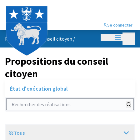
Se connecter
Menu princi
Menu p
Propositions du conseil citoyen
/
Propositions du conseil
citoyen
État d'exécution global
Rechercher des réalisations
Tous
Scope