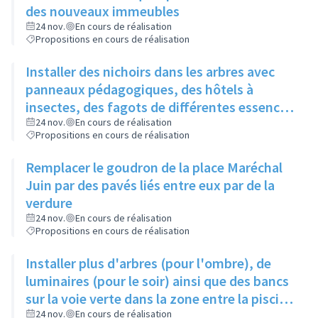
des nouveaux immeubles
24 nov.
En cours de réalisation
Propositions en cours de réalisation
Installer des nichoirs dans les arbres avec
panneaux pédagogiques, des hôtels à
insectes, des fagots de différentes essences
pour stimuler la biodiversité sur la place du
24 nov.
En cours de réalisation
Propositions en cours de réalisation
Château à la Roue
Remplacer le goudron de la place Maréchal
Juin par des pavés liés entre eux par de la
verdure
24 nov.
En cours de réalisation
Propositions en cours de réalisation
Installer plus d'arbres (pour l'ombre), de
luminaires (pour le soir) ainsi que des bancs
sur la voie verte dans la zone entre la piscine
et la rue de l'Industrie
24 nov.
En cours de réalisation