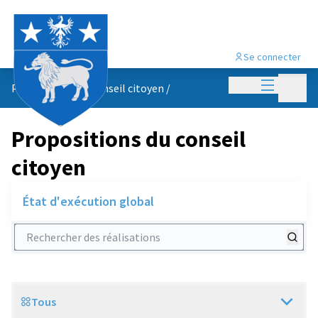
Se connecter
Menu princi
Menu p
Propositions du conseil citoyen
/
Propositions du conseil
citoyen
État d'exécution global
Rechercher des réalisations
Tous
Scope