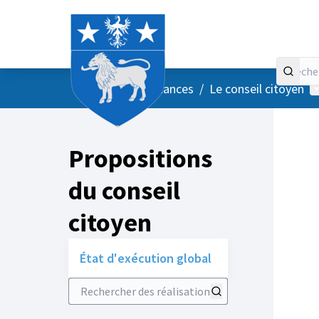
Accueil
Menu principal
M
/
Vos instances
/
Le conseil citoyen
Propositions
du conseil
citoyen
État d'exécution global
Rechercher des réalisations