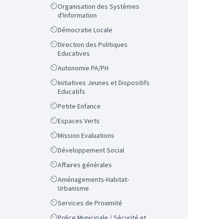
Scope
Organisation des Systèmes
d'Information
Scope
Démocratie Locale
Scope
Direction des Politiques
Educatives
Scope
Autonomie PA/PH
Scope
Initiatives Jeunes et Dispositifs
Educatifs
Scope
Petite Enfance
Scope
Espaces Verts
Scope
Mission Evaluations
Scope
Développement Social
Scope
Affaires générales
Scope
Aménagements-Habitat-
Urbanisme
Scope
Services de Proximité
Scope
Police Municipale / Sécurité et