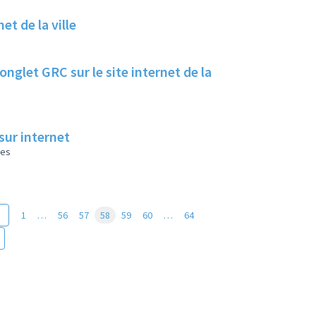
et de la ville
nglet GRC sur le site internet de la
sur internet
les
1
…
56
57
58
59
60
…
64