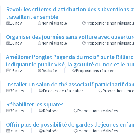
Revoir les critères d'attribution des subventions 
travaillant ensemble
16 nov.
Non réalisable
Propositions non réalisabl
Organiser des journées sans voiture avec ouverture 
16 nov.
Non réalisable
Propositions non réalisabl
Améliorer l'onglet "agenda du mois" sur le Rilliar
indiquant le public visé, la gratuité ou non et le n
16 nov.
Réalisée
Propositions réalisées
Installer un salon de thé associatif participatif dan
30 mars
En cours de réalisation
Propositions en c
Réhabiliter les squares
30 mars
Réalisée
Propositions réalisées
Offrir plus de possibilité de gardes de jeunes enfa
30 mars
Réalisée
Propositions réalisées