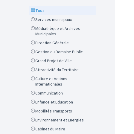
Scope
Tous
Scope
Services municipaux
Scope
Médiathèque et Archives
Municipales
Scope
Direction Générale
Scope
Gestion du Domaine Public
Scope
Grand Projet de Ville
Scope
Attractivité du Territoire
Scope
Culture et Actions
Internationales
Scope
Communication
Scope
Enfance et Education
Scope
Mobilités Transports
Scope
Environnement et Energies
Scope
Cabinet du Maire