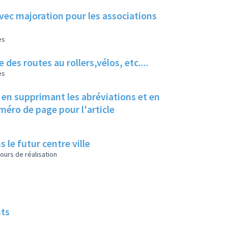
avec majoration pour les associations
es
des routes au rollers,vélos, etc....
es
d en supprimant les abréviations et en
uméro de page pour l'article
s le futur centre ville
ours de réalisation
nts