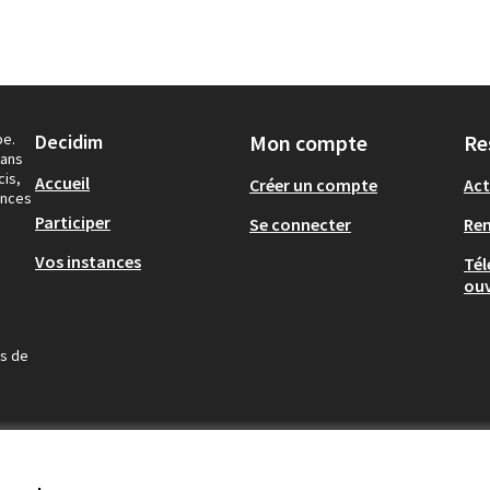
pe.
Decidim
Mon compte
Re
dans
cis,
Accueil
Créer un compte
Act
ances
Participer
Se connecter
Re
Vos instances
Tél
ouv
us de