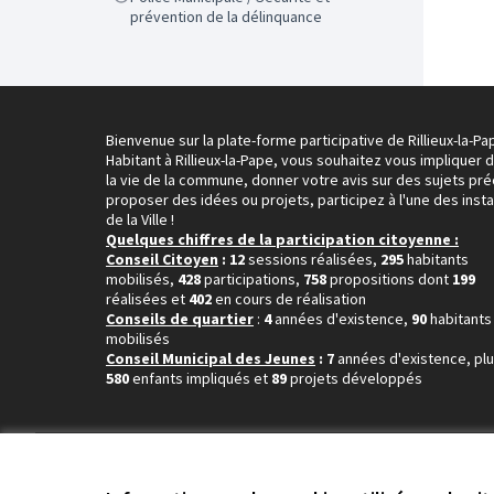
prévention de la délinquance
Bienvenue sur la plate-forme participative de Rillieux-la-Pa
Habitant à Rillieux-la-Pape, vous souhaitez vous impliquer 
la vie de la commune, donner votre avis sur des sujets pré
proposer des idées ou projets, participez à l'une des inst
de la Ville !
Quelques chiffres de la participation citoyenne :
Conseil Citoyen
: 12
sessions réalisées,
295
habitants
mobilisés,
428
participations,
758
propositions dont
199
réalisées et
402
en cours de réalisation
Conseils de quartier
:
4
années d'existence,
90
habitants
mobilisés
Conseil Municipal des Jeunes
: 7
années d'existence, pl
580
enfants impliqués et
89
projets développés
Conditions d'utilisation
Paramètres des cookies