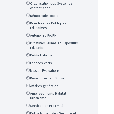
Scope
Organisation des Systèmes
d'Information
Scope
Démocratie Locale
Scope
Direction des Politiques
Educatives
Scope
Autonomie PA/PH
Scope
Initiatives Jeunes et Dispositifs
Educatifs
Scope
Petite Enfance
Scope
Espaces Verts
Scope
Mission Evaluations
Scope
Développement Social
Scope
Affaires générales
Scope
Aménagements-Habitat-
Urbanisme
Scope
Services de Proximité
Scope
Police Municipale / Sécurité et