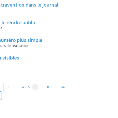
travention dans le journal
 le rendre public
es
 numéro plus simple
urs de réalisation
 visibles
1
…
4
5
6
7
8
…
64