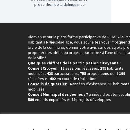
prévention de la délinquance
Bienvenue sur la plate-forme participative de Rillieux-la-Pa
Habitant à Rillieux-la-Pape, vous souhaitez vous impliquer 
la vie de la commune, donner votre avis sur des sujets pré
proposer des idées ou projets, participez à l'une des inst
de la Ville !
Quelques chiffres de la participation citoyenne :
Conseil Citoyen
: 12
sessions réalisées,
295
habitants
mobilisés,
428
participations,
758
propositions dont
199
réalisées et
402
en cours de réalisation
Conseils de quartier
:
4
années d'existence,
90
habitants
mobilisés
Conseil Municipal des Jeunes
: 7
années d'existence, pl
580
enfants impliqués et
89
projets développés
Conditions d'utilisation
Paramètres des cookies