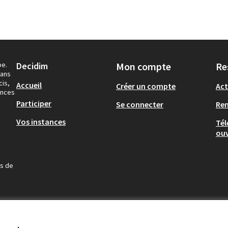
pe.
Decidim
Mon compte
Re
dans
cis,
Accueil
Créer un compte
Act
ances
Participer
Se connecter
Re
Vos instances
Tél
ouv
us de