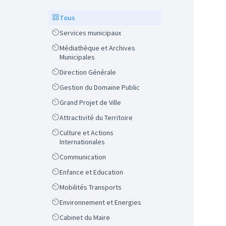
Scope
Tous
Scope
Services municipaux
Scope
Médiathèque et Archives
Municipales
Scope
Direction Générale
Scope
Gestion du Domaine Public
Scope
Grand Projet de Ville
Scope
Attractivité du Territoire
Scope
Culture et Actions
Internationales
Scope
Communication
Scope
Enfance et Education
Scope
Mobilités Transports
Scope
Environnement et Energies
Scope
Cabinet du Maire