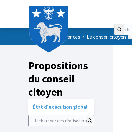
Accueil
Menu principal
M
/
Vos instances
/
Le conseil citoyen
Propositions
du conseil
citoyen
État d'exécution global
Rechercher des réalisations