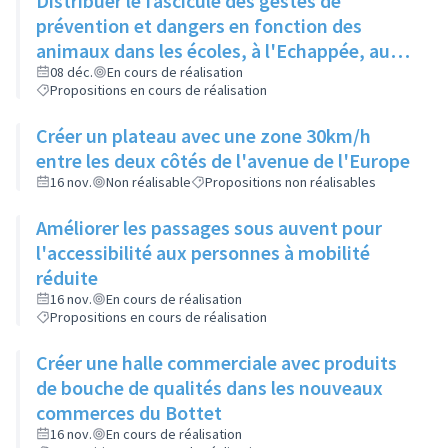
Distribuer le fascicule des gestes de
prévention et dangers en fonction des
animaux dans les écoles, à l'Echappée, aux
Centres Sociaux.... et l'insérer dans le
08 déc.
En cours de réalisation
Propositions en cours de réalisation
Rilliard en version détachable.
Créer un plateau avec une zone 30km/h
entre les deux côtés de l'avenue de l'Europe
16 nov.
Non réalisable
Propositions non réalisables
Améliorer les passages sous auvent pour
l'accessibilité aux personnes à mobilité
réduite
16 nov.
En cours de réalisation
Propositions en cours de réalisation
Créer une halle commerciale avec produits
de bouche de qualités dans les nouveaux
commerces du Bottet
16 nov.
En cours de réalisation