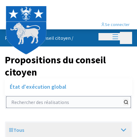
Se connecter
Menu princi
Menu p
Propositions du conseil citoyen
/
Propositions du conseil
citoyen
État d'exécution global
Rechercher des réalisations
Tous
Scope