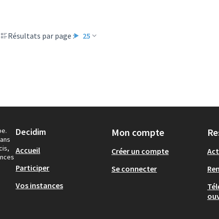
Résultats par page :
25
pe.
Decidim
Mon compte
Re
dans
cis,
Accueil
Créer un compte
Act
ances
Participer
Se connecter
Re
Vos instances
Tél
ouv