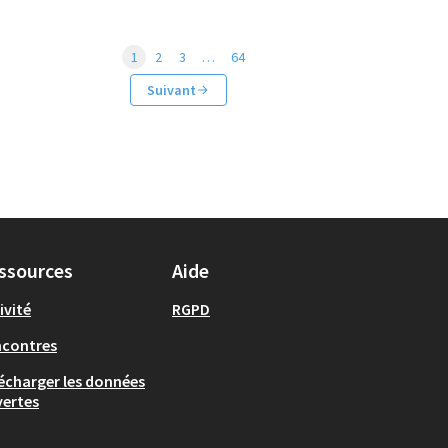
1
2
3
…
64
Suivant
ssources
Aide
ivité
RGPD
ncontres
écharger les données
ertes