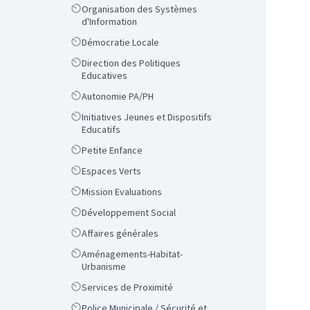
Scope
Organisation des Systèmes
d'Information
Scope
Démocratie Locale
Scope
Direction des Politiques
Educatives
Scope
Autonomie PA/PH
Scope
Initiatives Jeunes et Dispositifs
Educatifs
Scope
Petite Enfance
Scope
Espaces Verts
Scope
Mission Evaluations
Scope
Développement Social
Scope
Affaires générales
Scope
Aménagements-Habitat-
Urbanisme
Scope
Services de Proximité
Scope
Police Municipale / Sécurité et