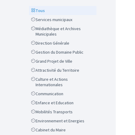
Scope
Tous
Scope
Services municipaux
Scope
Médiathèque et Archives
Municipales
Scope
Direction Générale
Scope
Gestion du Domaine Public
Scope
Grand Projet de Ville
Scope
Attractivité du Territoire
Scope
Culture et Actions
Internationales
Scope
Communication
Scope
Enfance et Education
Scope
Mobilités Transports
Scope
Environnement et Energies
Scope
Cabinet du Maire