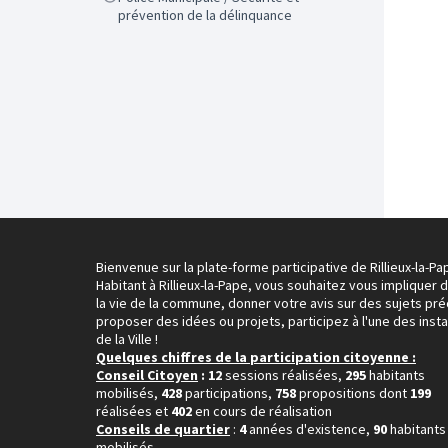
prévention de la délinquance
Bienvenue sur la plate-forme participative de Rillieux-la-Pa
Habitant à Rillieux-la-Pape, vous souhaitez vous impliquer 
la vie de la commune, donner votre avis sur des sujets pré
proposer des idées ou projets, participez à l'une des inst
de la Ville !
Quelques chiffres de la participation citoyenne :
Conseil Citoyen
: 12
sessions réalisées,
295
habitants
mobilisés,
428
participations,
758
propositions dont
199
réalisées et
402
en cours de réalisation
Conseils de quartier
:
4
années d'existence,
90
habitants
mobilisés