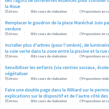
des fagots de différentes essences pour stimuler l
la Roue
24 nov.
En cours de réalisation
Propositions en co
Remplacer le goudron de la place Maréchal Juin par
verdure
24 nov.
En cours de réalisation
Propositions en co
Installer plus d'arbres (pour l'ombre), de luminaire
la voie verte dans la zone entre la piscine et la rue 
24 nov.
En cours de réalisation
Propositions en co
Sensibiliser les enfants (via centres sociaux, écol
végétaliser
24 nov.
En cours de réalisation
Propositions réal
Faire une double page dans le Rilliard sur le permi
explications sur le dispositif et de l'autre côté de
24 nov.
En cours de réalisation
Propositions en co