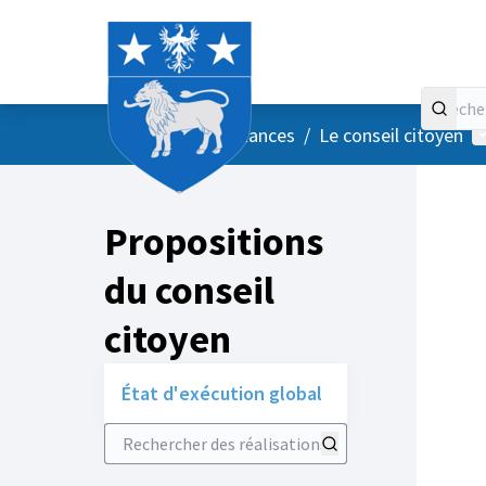
Accueil
Menu principal
M
/
Vos instances
/
Le conseil citoyen
Propositions
du conseil
citoyen
État d'exécution global
Rechercher des réalisations