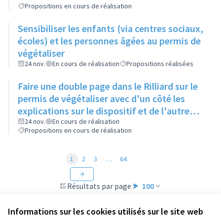
Propositions en cours de réalisation
Sensibiliser les enfants (via centres sociaux,
écoles) et les personnes âgées au permis de
végétaliser
24 nov.
En cours de réalisation
Propositions réalisées
Faire une double page dans le Rilliard sur le
permis de végétaliser avec d'un côté les
explications sur le dispositif et de l'autre
côté des exemples concrets de lieux à
24 nov.
En cours de réalisation
Propositions en cours de réalisation
investir
1
2
3
…
64
Résultats par page :
100
Informations sur les cookies utilisés sur le site web