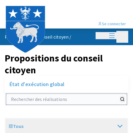
Se connecter
Menu princi
Menu p
Propositions du conseil citoyen
/
Propositions du conseil
citoyen
État d'exécution global
Rechercher des réalisations
Tous
Scope