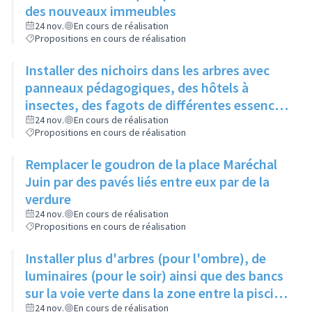
des nouveaux immeubles
24 nov.
En cours de réalisation
Propositions en cours de réalisation
Installer des nichoirs dans les arbres avec
panneaux pédagogiques, des hôtels à
insectes, des fagots de différentes essences
pour stimuler la biodiversité sur la place du
24 nov.
En cours de réalisation
Propositions en cours de réalisation
Château à la Roue
Remplacer le goudron de la place Maréchal
Juin par des pavés liés entre eux par de la
verdure
24 nov.
En cours de réalisation
Propositions en cours de réalisation
Installer plus d'arbres (pour l'ombre), de
luminaires (pour le soir) ainsi que des bancs
sur la voie verte dans la zone entre la piscine
et la rue de l'Industrie
24 nov.
En cours de réalisation