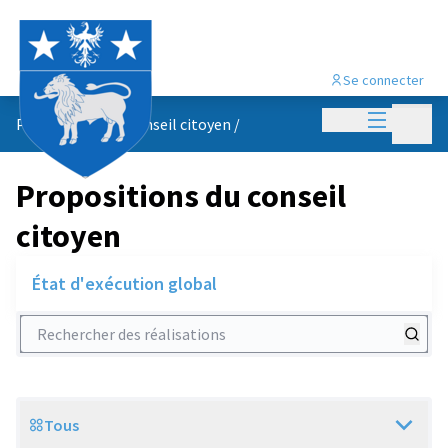
Se connecter
Menu princi
Menu p
Propositions du conseil citoyen
/
Propositions du conseil
citoyen
État d'exécution global
Rechercher des réalisations
Tous
Scope