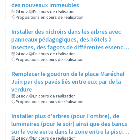
des nouveaux immeubles
24 nov.
En cours de réalisation
Propositions en cours de réalisation
Installer des nichoirs dans les arbres avec
panneaux pédagogiques, des hôtels à
insectes, des fagots de différentes essences
pour stimuler la biodiversité sur la place du
24 nov.
En cours de réalisation
Propositions en cours de réalisation
Château à la Roue
Remplacer le goudron de la place Maréchal
Juin par des pavés liés entre eux par de la
verdure
24 nov.
En cours de réalisation
Propositions en cours de réalisation
Installer plus d'arbres (pour l'ombre), de
luminaires (pour le soir) ainsi que des bancs
sur la voie verte dans la zone entre la piscine
et la rue de l'Industrie
24 nov.
En cours de réalisation