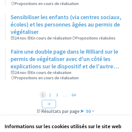
Propositions en cours de réalisation
Sensibiliser les enfants (via centres sociaux,
écoles) et les personnes âgées au permis de
végétaliser
24 nov.
En cours de réalisation
Propositions réalisées
Faire une double page dans le Rilliard sur le
permis de végétaliser avec d'un côté les
explications sur le dispositif et de l'autre
côté des exemples concrets de lieux à
24 nov.
En cours de réalisation
Propositions en cours de réalisation
investir
1
2
3
…
64
Résultats par page :
50
Informations sur les cookies utilisés sur le site web