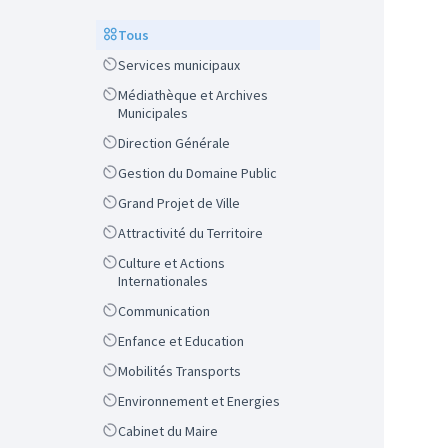
Scope
Tous
Scope
Services municipaux
Scope
Médiathèque et Archives
Municipales
Scope
Direction Générale
Scope
Gestion du Domaine Public
Scope
Grand Projet de Ville
Scope
Attractivité du Territoire
Scope
Culture et Actions
Internationales
Scope
Communication
Scope
Enfance et Education
Scope
Mobilités Transports
Scope
Environnement et Energies
Scope
Cabinet du Maire