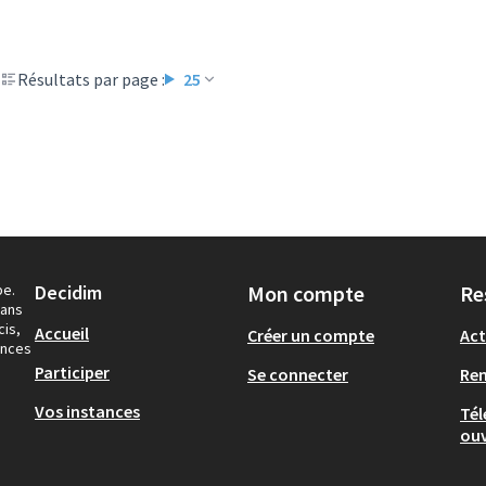
Résultats par page :
25
pe.
Decidim
Mon compte
Re
dans
cis,
Accueil
Créer un compte
Act
ances
Participer
Se connecter
Re
Vos instances
Tél
ouv