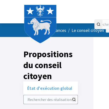
Accueil
Menu principal
M
/
Vos instances
/
Le conseil citoyen
Propositions
du conseil
citoyen
État d'exécution global
Rechercher des réalisations