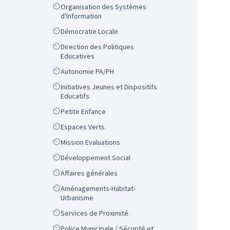
Scope
Organisation des Systèmes
d'Information
Scope
Démocratie Locale
Scope
Direction des Politiques
Educatives
Scope
Autonomie PA/PH
Scope
Initiatives Jeunes et Dispositifs
Educatifs
Scope
Petite Enfance
Scope
Espaces Verts
Scope
Mission Evaluations
Scope
Développement Social
Scope
Affaires générales
Scope
Aménagements-Habitat-
Urbanisme
Scope
Services de Proximité
Scope
Police Municipale / Sécurité et