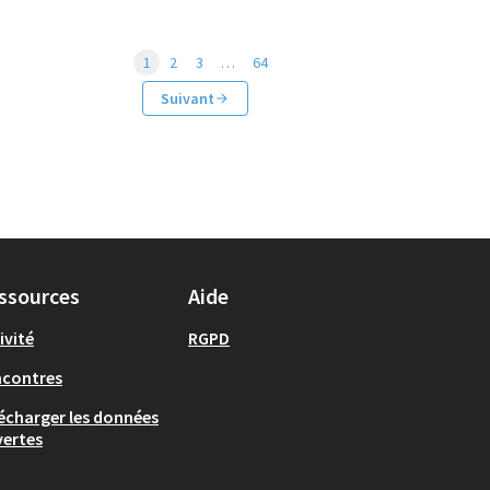
1
2
3
…
64
Suivant
ssources
Aide
ivité
RGPD
ncontres
écharger les données
ertes