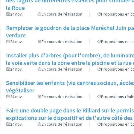
des fagots de différentes essences pour stimuler l
la Roue
24 nov.
En cours de réalisation
Propositions en co
Remplacer le goudron de la place Maréchal Juin par
verdure
24 nov.
En cours de réalisation
Propositions en co
Installer plus d'arbres (pour l'ombre), de luminaire
la voie verte dans la zone entre la piscine et la rue 
24 nov.
En cours de réalisation
Propositions en co
Sensibiliser les enfants (via centres sociaux, écol
végétaliser
24 nov.
En cours de réalisation
Propositions réal
Faire une double page dans le Rilliard sur le permi
explications sur le dispositif et de l'autre côté de
24 nov.
En cours de réalisation
Propositions en co