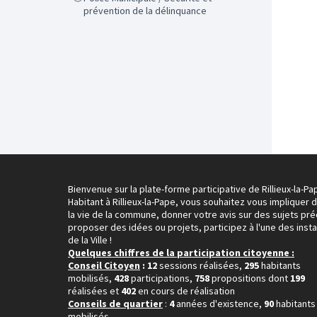
prévention de la délinquance
Bienvenue sur la plate-forme participative de Rillieux-la-Pa
Habitant à Rillieux-la-Pape, vous souhaitez vous impliquer 
la vie de la commune, donner votre avis sur des sujets pré
proposer des idées ou projets, participez à l'une des inst
de la Ville !
Quelques chiffres de la participation citoyenne :
Conseil Citoyen
: 12
sessions réalisées,
295
habitants
mobilisés,
428
participations,
758
propositions dont
199
réalisées et
402
en cours de réalisation
Conseils de quartier
:
4
années d'existence,
90
habitants
mobilisés