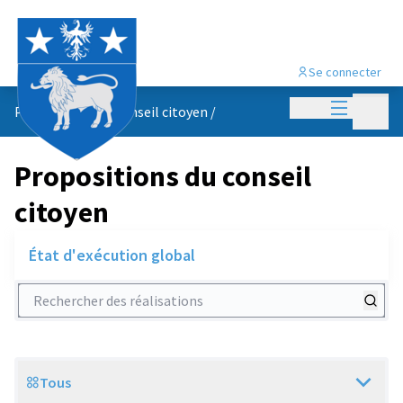
Se connecter
Menu princi
Menu p
Propositions du conseil citoyen
/
Propositions du conseil
citoyen
État d'exécution global
Rechercher des réalisations
Tous
Scope