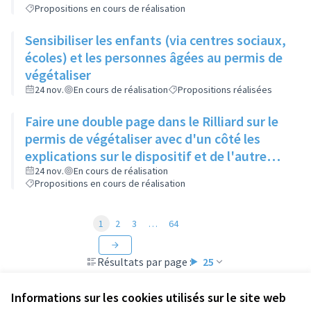
Propositions en cours de réalisation
Sensibiliser les enfants (via centres sociaux,
écoles) et les personnes âgées au permis de
végétaliser
24 nov.
En cours de réalisation
Propositions réalisées
Faire une double page dans le Rilliard sur le
permis de végétaliser avec d'un côté les
explications sur le dispositif et de l'autre
côté des exemples concrets de lieux à
24 nov.
En cours de réalisation
Propositions en cours de réalisation
investir
1
2
3
…
64
Résultats par page :
25
Informations sur les cookies utilisés sur le site web