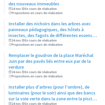
des nouveaux immeubles
24 nov.
En cours de réalisation
Propositions en cours de réalisation
Installer des nichoirs dans les arbres avec
panneaux pédagogiques, des hôtels à
insectes, des fagots de différentes essences
pour stimuler la biodiversité sur la place du
24 nov.
En cours de réalisation
Propositions en cours de réalisation
Château à la Roue
Remplacer le goudron de la place Maréchal
Juin par des pavés liés entre eux par de la
verdure
24 nov.
En cours de réalisation
Propositions en cours de réalisation
Installer plus d'arbres (pour l'ombre), de
luminaires (pour le soir) ainsi que des bancs
sur la voie verte dans la zone entre la piscine
et la rue de l'Industrie
24 nov.
En cours de réalisation