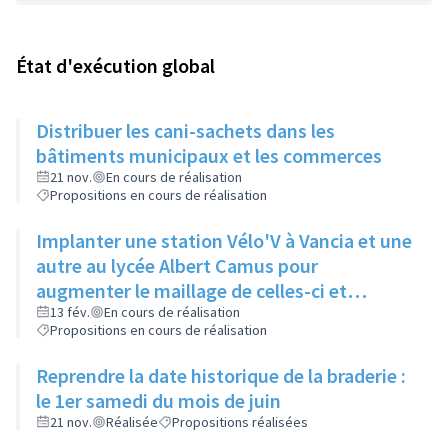
État d'exécution global
Distribuer les cani-sachets dans les
bâtiments municipaux et les commerces
21 nov.
En cours de réalisation
Propositions en cours de réalisation
Implanter une station Vélo'V à Vancia et une
autre au lycée Albert Camus pour
augmenter le maillage de celles-ci et
compenser le manque de bus à Vancia
13 fév.
En cours de réalisation
Propositions en cours de réalisation
notamment
Reprendre la date historique de la braderie :
le 1er samedi du mois de juin
21 nov.
Réalisée
Propositions réalisées