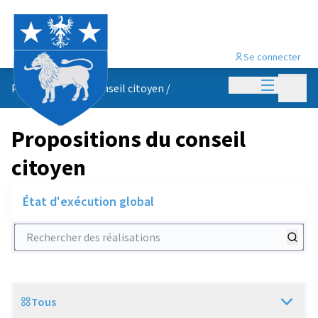
Se connecter
Menu princi
Menu p
Propositions du conseil citoyen
/
Propositions du conseil
citoyen
État d'exécution global
Rechercher des réalisations
Tous
Scope