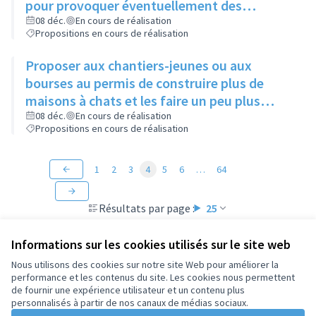
pour provoquer éventuellement des
échanges avec des personnes intéressées
08 déc.
En cours de réalisation
Propositions en cours de réalisation
Proposer aux chantiers-jeunes ou aux
bourses au permis de construire plus de
maisons à chats et les faire un peu plus
grandes que celles existantes
08 déc.
En cours de réalisation
Propositions en cours de réalisation
1
2
3
4
5
6
…
64
Résultats par page :
25
Informations sur les cookies utilisés sur le site web
Nous utilisons des cookies sur notre site Web pour améliorer la
performance et les contenus du site. Les cookies nous permettent
Conditions d'utilisation
de fournir une expérience utilisateur et un contenu plus
Paramètres des cookies
personnalisés à partir de nos canaux de médias sociaux.