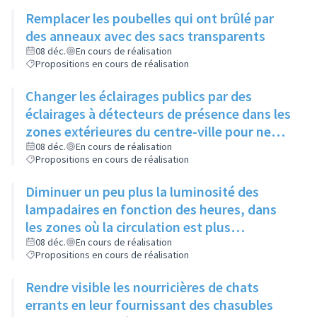
chiens se dégourdissent les pattes
Remplacer les poubelles qui ont brûlé par
des anneaux avec des sacs transparents
08 déc.
En cours de réalisation
Propositions en cours de réalisation
Changer les éclairages publics par des
éclairages à détecteurs de présence dans les
zones extérieures du centre-ville pour ne
pas gêner certaines espèces d'animaux
08 déc.
En cours de réalisation
Propositions en cours de réalisation
Diminuer un peu plus la luminosité des
lampadaires en fonction des heures, dans
les zones où la circulation est plus
importante, sans jamais éteindre
08 déc.
En cours de réalisation
Propositions en cours de réalisation
complètement
Rendre visible les nourricières de chats
errants en leur fournissant des chasubles