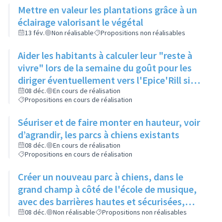
Mettre en valeur les plantations grâce à un
éclairage valorisant le végétal
13 fév.
Non réalisable
Propositions non réalisables
Aider les habitants à calculer leur "reste à
vivre" lors de la semaine du goût pour les
diriger éventuellement vers l'Epice'Rill si
besoin
08 déc.
En cours de réalisation
Propositions en cours de réalisation
Séuriser et de faire monter en hauteur, voir
d’agrandir, les parcs à chiens existants
08 déc.
En cours de réalisation
Propositions en cours de réalisation
Créer un nouveau parc à chiens, dans le
grand champ à côté de l'école de musique,
avec des barrières hautes et sécurisées,
pour qu'il y ait assez d'espace pour que les
08 déc.
Non réalisable
Propositions non réalisables