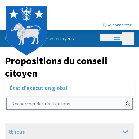
Se connecter
Menu princi
Menu p
Propositions du conseil citoyen
/
Propositions du conseil
citoyen
État d'exécution global
Rechercher des réalisations
Tous
Scope