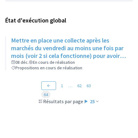
État d'exécution global
Mettre en place une collecte après les
marchés du vendredi au moins une fois par
mois (voir 2 si cela fonctionne) pour avoir
des produits frais pour l'Epice'Rill
08 déc.
En cours de réalisation
Propositions en cours de réalisation
1
…
62
63
64
Résultats par page :
25