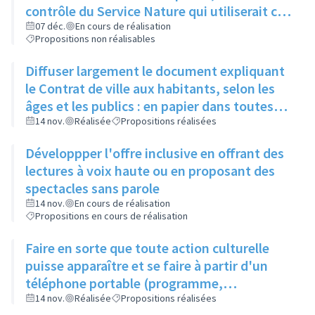
contrôle du Service Nature qui utiliserait ce
compost pour l'entretien des espaces verts
07 déc.
En cours de réalisation
Propositions non réalisables
de la ville
Diffuser largement le document expliquant
le Contrat de ville aux habitants, selon les
âges et les publics : en papier dans toutes
les structures accueillant du public
14 nov.
Réalisée
Propositions réalisées
(associations, ville, etc.)
Développper l'offre inclusive en offrant des
lectures à voix haute ou en proposant des
spectacles sans parole
14 nov.
En cours de réalisation
Propositions en cours de réalisation
Faire en sorte que toute action culturelle
puisse apparaître et se faire à partir d'un
téléphone portable (programme,
évènements, résevations...)
14 nov.
Réalisée
Propositions réalisées