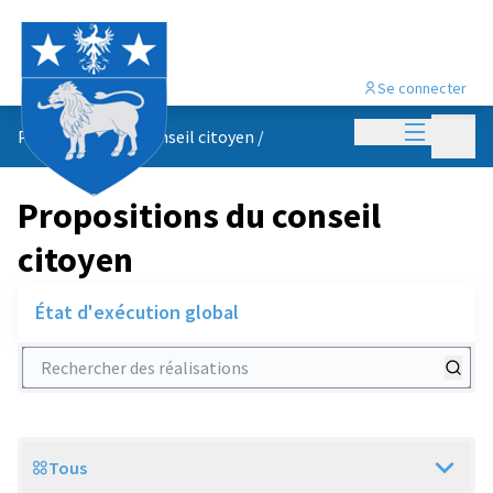
Se connecter
Menu princi
Menu p
Propositions du conseil citoyen
/
Propositions du conseil
citoyen
État d'exécution global
Rechercher des réalisations
Tous
Scope