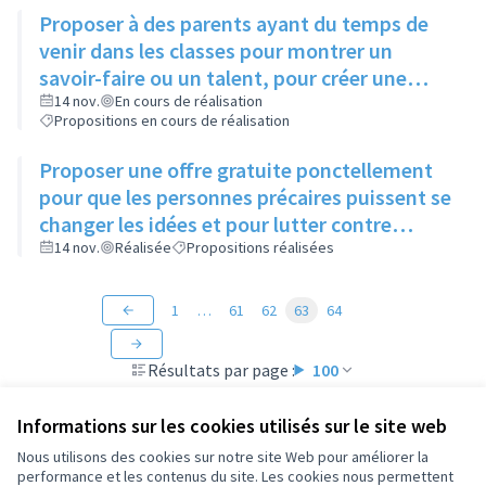
Proposer à des parents ayant du temps de
venir dans les classes pour montrer un
savoir-faire ou un talent, pour créer une
ouverture d'esprit des enfants à différentes
14 nov.
En cours de réalisation
Propositions en cours de réalisation
sortes d'art
Proposer une offre gratuite ponctellement
pour que les personnes précaires puissent se
changer les idées et pour lutter contre
l'isolement
14 nov.
Réalisée
Propositions réalisées
1
…
61
62
63
64
Résultats par page :
100
Informations sur les cookies utilisés sur le site web
Nous utilisons des cookies sur notre site Web pour améliorer la
performance et les contenus du site. Les cookies nous permettent
Conditions d'utilisation