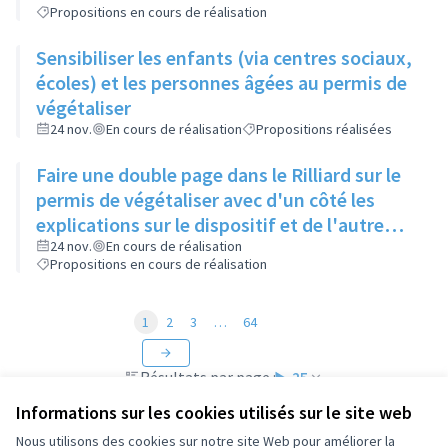
Propositions en cours de réalisation
Sensibiliser les enfants (via centres sociaux,
écoles) et les personnes âgées au permis de
végétaliser
24 nov.
En cours de réalisation
Propositions réalisées
Faire une double page dans le Rilliard sur le
permis de végétaliser avec d'un côté les
explications sur le dispositif et de l'autre
côté des exemples concrets de lieux à
24 nov.
En cours de réalisation
Propositions en cours de réalisation
investir
1
2
3
…
64
Résultats par page :
25
Informations sur les cookies utilisés sur le site web
Nous utilisons des cookies sur notre site Web pour améliorer la