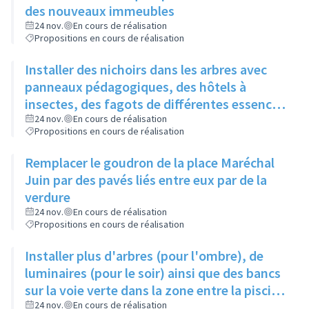
des nouveaux immeubles
24 nov.
En cours de réalisation
Propositions en cours de réalisation
Installer des nichoirs dans les arbres avec
panneaux pédagogiques, des hôtels à
insectes, des fagots de différentes essences
pour stimuler la biodiversité sur la place du
24 nov.
En cours de réalisation
Propositions en cours de réalisation
Château à la Roue
Remplacer le goudron de la place Maréchal
Juin par des pavés liés entre eux par de la
verdure
24 nov.
En cours de réalisation
Propositions en cours de réalisation
Installer plus d'arbres (pour l'ombre), de
luminaires (pour le soir) ainsi que des bancs
sur la voie verte dans la zone entre la piscine
et la rue de l'Industrie
24 nov.
En cours de réalisation