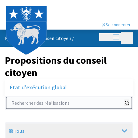
Se connecter
Menu princi
Menu p
Propositions du conseil citoyen
/
Propositions du conseil
citoyen
État d'exécution global
Rechercher des réalisations
Tous
Scope