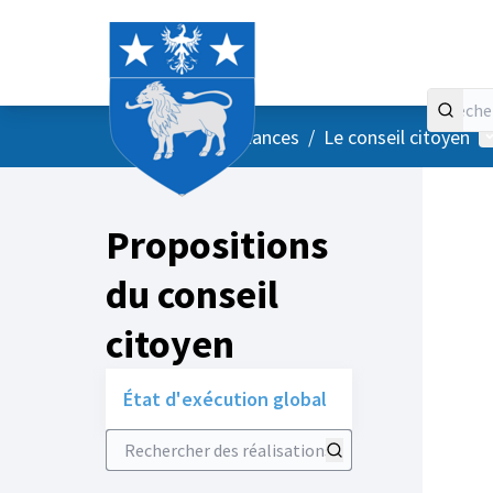
Accueil
Menu principal
M
/
Vos instances
/
Le conseil citoyen
Propositions
du conseil
citoyen
État d'exécution global
Rechercher des réalisations