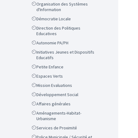
Scope
Organisation des Systèmes
d'Information
Scope
Démocratie Locale
Scope
Direction des Politiques
Educatives
Scope
Autonomie PA/PH
Scope
Initiatives Jeunes et Dispositifs
Educatifs
Scope
Petite Enfance
Scope
Espaces Verts
Scope
Mission Evaluations
Scope
Développement Social
Scope
Affaires générales
Scope
Aménagements-Habitat-
Urbanisme
Scope
Services de Proximité
Scope
Police Municipale / Sécurité et