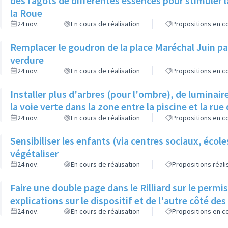
des fagots de différentes essences pour stimuler l
la Roue
24 nov.
En cours de réalisation
Propositions en co
Remplacer le goudron de la place Maréchal Juin par
verdure
24 nov.
En cours de réalisation
Propositions en co
Installer plus d'arbres (pour l'ombre), de luminaire
la voie verte dans la zone entre la piscine et la rue 
24 nov.
En cours de réalisation
Propositions en co
Sensibiliser les enfants (via centres sociaux, écol
végétaliser
24 nov.
En cours de réalisation
Propositions réal
Faire une double page dans le Rilliard sur le permi
explications sur le dispositif et de l'autre côté de
24 nov.
En cours de réalisation
Propositions en co