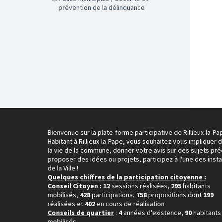
prévention de la délinquance
Bienvenue sur la plate-forme participative de Rillieux-la-Pa
Habitant à Rillieux-la-Pape, vous souhaitez vous impliquer 
la vie de la commune, donner votre avis sur des sujets pré
proposer des idées ou projets, participez à l'une des inst
de la Ville !
Quelques chiffres de la participation citoyenne :
Conseil Citoyen
: 12
sessions réalisées,
295
habitants
mobilisés,
428
participations,
758
propositions dont
199
réalisées et
402
en cours de réalisation
Conseils de quartier
:
4
années d'existence,
90
habitants
mobilisés