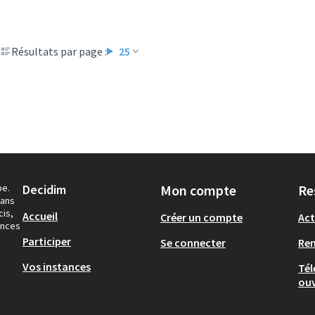
Résultats par page :
25
pe.
Decidim
Mon compte
Re
dans
cis,
Accueil
Créer un compte
Act
ances
Participer
Se connecter
Re
Vos instances
Tél
ouv