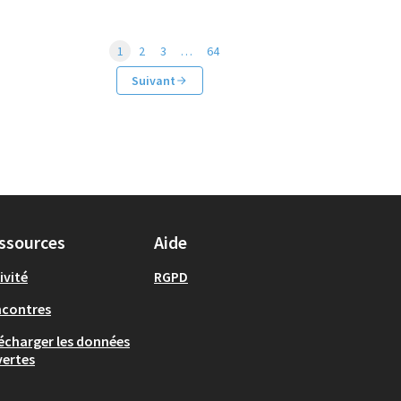
1
2
3
…
64
Suivant
ssources
Aide
ivité
RGPD
ncontres
écharger les données
ertes