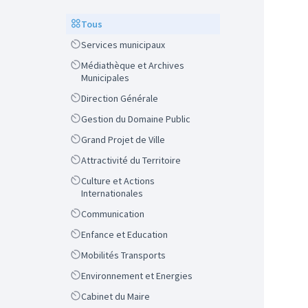
Scope
Tous
Scope
Services municipaux
Scope
Médiathèque et Archives
Municipales
Scope
Direction Générale
Scope
Gestion du Domaine Public
Scope
Grand Projet de Ville
Scope
Attractivité du Territoire
Scope
Culture et Actions
Internationales
Scope
Communication
Scope
Enfance et Education
Scope
Mobilités Transports
Scope
Environnement et Energies
Scope
Cabinet du Maire