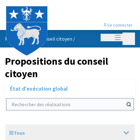
Se connecter
Menu princi
Menu p
Propositions du conseil citoyen
/
Propositions du conseil
citoyen
État d'exécution global
Rechercher des réalisations
Tous
Scope