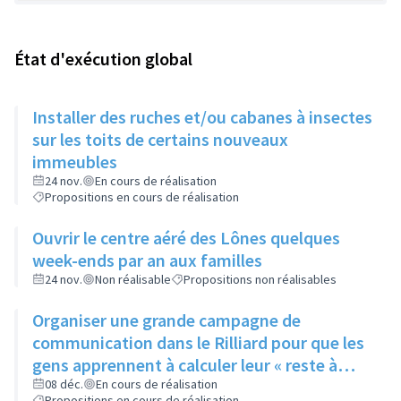
État d'exécution global
Installer des ruches et/ou cabanes à insectes
sur les toits de certains nouveaux
immeubles
24 nov.
En cours de réalisation
Propositions en cours de réalisation
Ouvrir le centre aéré des Lônes quelques
week-ends par an aux familles
24 nov.
Non réalisable
Propositions non réalisables
Organiser une grande campagne de
communication dans le Rilliard pour que les
gens apprennent à calculer leur « reste à
vivre »
08 déc.
En cours de réalisation
Propositions en cours de réalisation