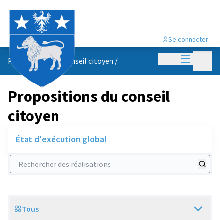
Se connecter
Menu princi
Menu p
Propositions du conseil citoyen
/
Propositions du conseil
citoyen
État d'exécution global
Rechercher des réalisations
Tous
Scope