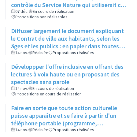
contrôle du Service Nature qui utiliserait ce
compost pour l'entretien des espaces verts
07 déc.
En cours de réalisation
Propositions non réalisables
de la ville
Diffuser largement le document expliquant
le Contrat de ville aux habitants, selon les
âges et les publics : en papier dans toutes
les structures accueillant du public
14 nov.
Réalisée
Propositions réalisées
(associations, ville, etc.)
Développper l'offre inclusive en offrant des
lectures à voix haute ou en proposant des
spectacles sans parole
14 nov.
En cours de réalisation
Propositions en cours de réalisation
Faire en sorte que toute action culturelle
puisse apparaître et se faire à partir d'un
téléphone portable (programme,
évènements, résevations...)
14 nov.
Réalisée
Propositions réalisées