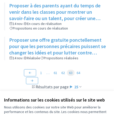
Proposer à des parents ayant du temps de
venir dans les classes pour montrer un
savoir-faire ou un talent, pour créer une
ouverture d'esprit des enfants à différentes
14 nov.
En cours de réalisation
Propositions en cours de réalisation
sortes d'art
Proposer une offre gratuite ponctellement
pour que les personnes précaires puissent se
changer les idées et pour lutter contre
l'isolement
14 nov.
Réalisée
Propositions réalisées
1
…
61
62
63
64
Résultats par page :
25
Informations sur les cookies utilisés sur le site web
Nous utilisons des cookies sur notre site Web pour améliorer la
performance et les contenus du site. Les cookies nous permettent
Conditions d'utilisation