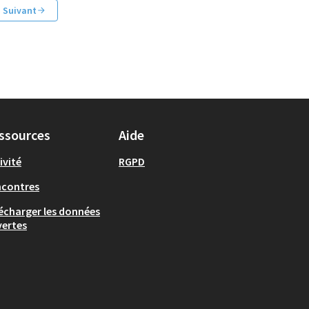
Suivant
ssources
Aide
ivité
RGPD
ncontres
écharger les données
ertes