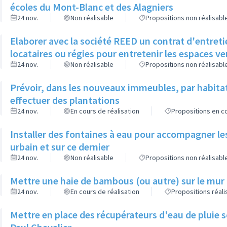
écoles du Mont-Blanc et des Alagniers
24 nov.
Non réalisable
Propositions non réalisabl
Elaborer avec la société REED un contrat d'entreti
locataires ou régies pour entretenir les espaces v
24 nov.
Non réalisable
Propositions non réalisabl
Prévoir, dans les nouveaux immeubles, par habita
effectuer des plantations
24 nov.
En cours de réalisation
Propositions en co
Installer des fontaines à eau pour accompagner le
urbain et sur ce dernier
24 nov.
Non réalisable
Propositions non réalisabl
Mettre une haie de bambous (ou autre) sur le mur d
24 nov.
En cours de réalisation
Propositions réal
Mettre en place des récupérateurs d'eau de pluie so