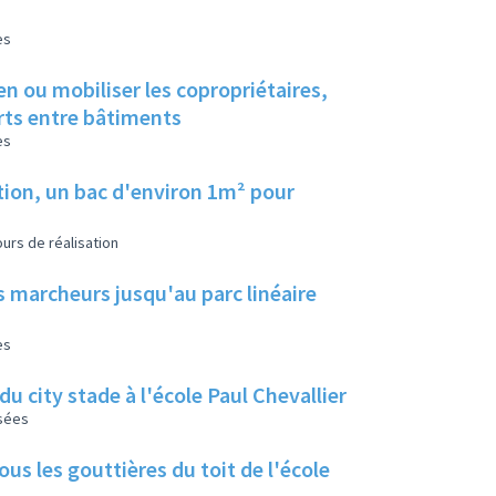
es
en ou mobiliser les copropriétaires,
erts entre bâtiments
es
tion, un bac d'environ 1m² pour
urs de réalisation
s marcheurs jusqu'au parc linéaire
es
u city stade à l'école Paul Chevallier
isées
us les gouttières du toit de l'école