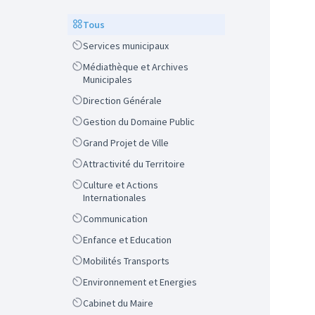
Scope
Tous
Scope
Services municipaux
Scope
Médiathèque et Archives
Municipales
Scope
Direction Générale
Scope
Gestion du Domaine Public
Scope
Grand Projet de Ville
Scope
Attractivité du Territoire
Scope
Culture et Actions
Internationales
Scope
Communication
Scope
Enfance et Education
Scope
Mobilités Transports
Scope
Environnement et Energies
Scope
Cabinet du Maire