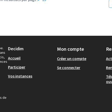
pe.
Decidim
Mon compte
Re
dans
cis,
Accueil
Créer un compte
Act
ances
Participer
Se connecter
Re
Vos instances
Tél
ouv
us de