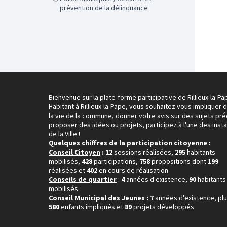
prévention de la délinquance
Bienvenue sur la plate-forme participative de Rillieux-la-Pa
Habitant à Rillieux-la-Pape, vous souhaitez vous impliquer 
la vie de la commune, donner votre avis sur des sujets pré
proposer des idées ou projets, participez à l'une des inst
de la Ville !
Quelques chiffres de la participation citoyenne :
Conseil Citoyen
: 12
sessions réalisées,
295
habitants
mobilisés,
428
participations,
758
propositions dont
199
réalisées et
402
en cours de réalisation
Conseils de quartier
:
4
années d'existence,
90
habitants
mobilisés
Conseil Municipal des Jeunes
: 7
années d'existence, pl
580
enfants impliqués et
89
projets développés