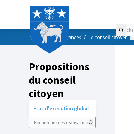
Accueil
Menu principal
M
/
Vos instances
/
Le conseil citoyen
Propositions
du conseil
citoyen
État d'exécution global
Rechercher des réalisations