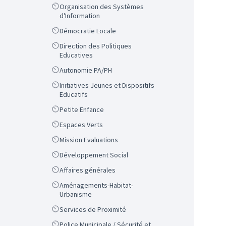
Scope
Organisation des Systèmes
d'Information
Scope
Démocratie Locale
Scope
Direction des Politiques
Educatives
Scope
Autonomie PA/PH
Scope
Initiatives Jeunes et Dispositifs
Educatifs
Scope
Petite Enfance
Scope
Espaces Verts
Scope
Mission Evaluations
Scope
Développement Social
Scope
Affaires générales
Scope
Aménagements-Habitat-
Urbanisme
Scope
Services de Proximité
Scope
Police Municipale / Sécurité et