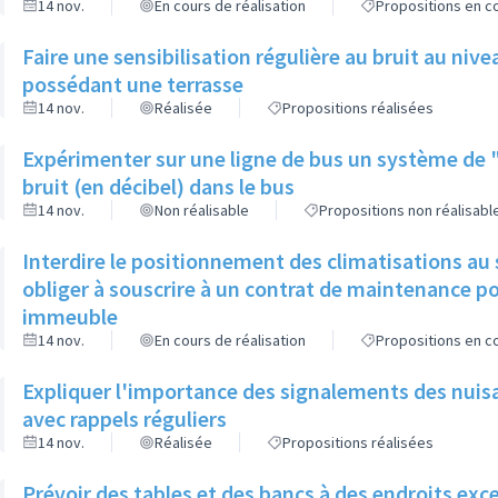
14 nov.
En cours de réalisation
Propositions en co
Faire une sensibilisation régulière au bruit au niv
possédant une terrasse
14 nov.
Réalisée
Propositions réalisées
Expérimenter sur une ligne de bus un système de
bruit (en décibel) dans le bus
14 nov.
Non réalisable
Propositions non réalisabl
Interdire le positionnement des climatisations au 
obliger à souscrire à un contrat de maintenance p
immeuble
14 nov.
En cours de réalisation
Propositions en co
Expliquer l'importance des signalements des nuisa
avec rappels réguliers
14 nov.
Réalisée
Propositions réalisées
Prévoir des tables et des bancs à des endroits exce