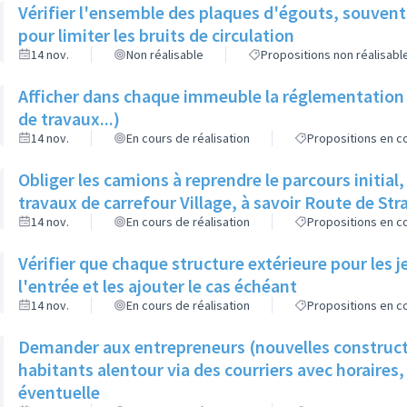
Vérifier l'ensemble des plaques d'égouts, souvent
pour limiter les bruits de circulation
14 nov.
Non réalisable
Propositions non réalisabl
Afficher dans chaque immeuble la réglementation 
de travaux...)
14 nov.
En cours de réalisation
Propositions en co
Obliger les camions à reprendre le parcours initial,
travaux de carrefour Village, à savoir Route de St
14 nov.
En cours de réalisation
Propositions en co
Vérifier que chaque structure extérieure pour les j
l'entrée et les ajouter le cas échéant
14 nov.
En cours de réalisation
Propositions en co
Demander aux entrepreneurs (nouvelles constructi
habitants alentour via des courriers avec horaires,
éventuelle