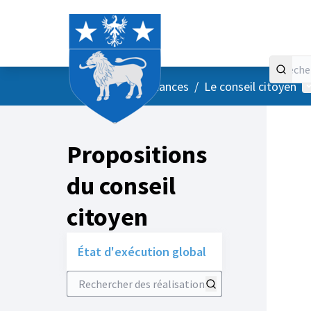
Accueil
Menu principal
M
/
Vos instances
/
Le conseil citoyen
Propositions
du conseil
citoyen
État d'exécution global
Rechercher des réalisations