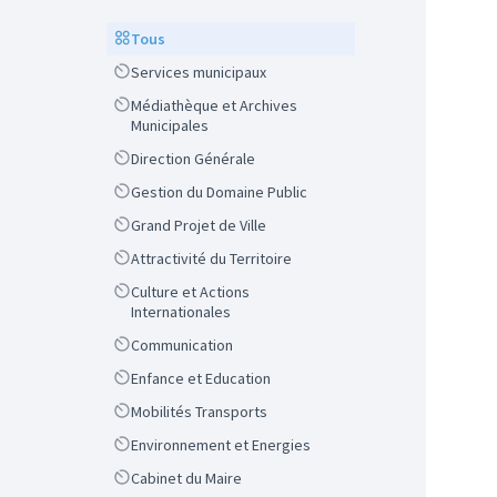
Scope
Tous
Scope
Services municipaux
Scope
Médiathèque et Archives
Municipales
Scope
Direction Générale
Scope
Gestion du Domaine Public
Scope
Grand Projet de Ville
Scope
Attractivité du Territoire
Scope
Culture et Actions
Internationales
Scope
Communication
Scope
Enfance et Education
Scope
Mobilités Transports
Scope
Environnement et Energies
Scope
Cabinet du Maire