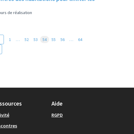
urs de réalisation
1
…
52
53
54
55
56
…
64
ssources
Aide
ivité
RGPD
ncontres