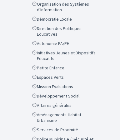
Scope
Organisation des Systèmes
d'Information
Scope
Démocratie Locale
Scope
Direction des Politiques
Educatives
Scope
Autonomie PA/PH
Scope
Initiatives Jeunes et Dispositifs
Educatifs
Scope
Petite Enfance
Scope
Espaces Verts
Scope
Mission Evaluations
Scope
Développement Social
Scope
Affaires générales
Scope
Aménagements-Habitat-
Urbanisme
Scope
Services de Proximité
Scope
Police Municipale / Sécurité et