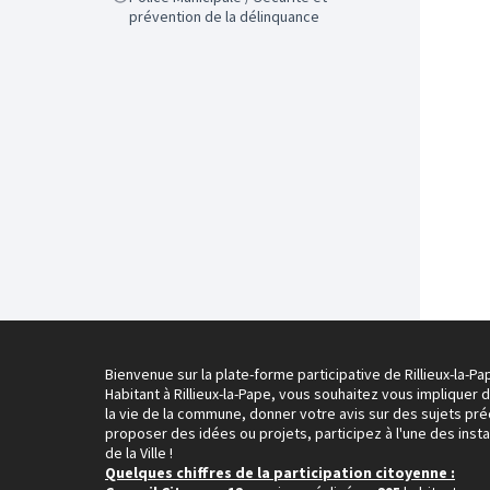
prévention de la délinquance
Bienvenue sur la plate-forme participative de Rillieux-la-Pa
Habitant à Rillieux-la-Pape, vous souhaitez vous impliquer 
la vie de la commune, donner votre avis sur des sujets pré
proposer des idées ou projets, participez à l'une des inst
de la Ville !
Quelques chiffres de la participation citoyenne :