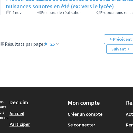
nuisances sonores en été (ex: vers le lycée)
14 nov.
En cours de réalisation
Propositions en co
Précédent
Résultats par page :
25
Suivant
pe.
Decidim
Mon compte
Re
dans
cis,
Accueil
Créer un compte
Act
ances
Participer
Se connecter
Re