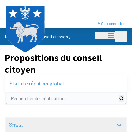
Se connecter
Menu princi
Menu p
Propositions du conseil citoyen
/
Propositions du conseil
citoyen
État d'exécution global
Rechercher des réalisations
Tous
Scope