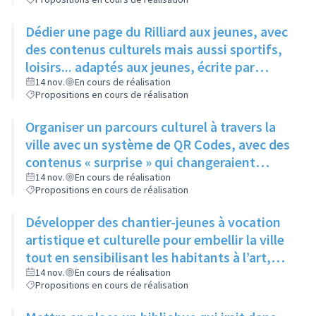
Dédier une page du Rilliard aux jeunes, avec
des contenus culturels mais aussi sportifs,
loisirs... adaptés aux jeunes, écrite par
quelques adolescents fréquentant l'espace
14 nov.
En cours de réalisation
Propositions en cours de réalisation
jeune
Organiser un parcours culturel à travers la
ville avec un système de QR Codes, avec des
contenus « surprise » qui changeraient
régulièrement pour éviter la lassitude
14 nov.
En cours de réalisation
Propositions en cours de réalisation
Développer des chantier-jeunes à vocation
artistique et culturelle pour embellir la ville
tout en sensibilisant les habitants à l’art,
pour aider le service culture à participer et à
14 nov.
En cours de réalisation
Propositions en cours de réalisation
promouvoir les évènements qu’il organise