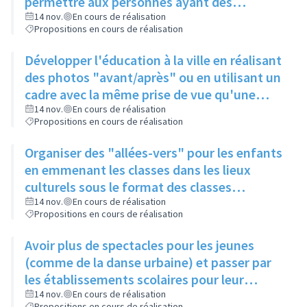
permettre aux personnes ayant des
problèmes de mobilité d'avoir accès à la
14 nov.
En cours de réalisation
Propositions en cours de réalisation
culture
Développer l'éducation à la ville en réalisant
des photos "avant/après" ou en utilisant un
cadre avec la même prise de vue qu'une
photo posée à proximité
14 nov.
En cours de réalisation
Propositions en cours de réalisation
Organiser des "allées-vers" pour les enfants
en emmenant les classes dans les lieux
culturels sous le format des classes
découvertes
14 nov.
En cours de réalisation
Propositions en cours de réalisation
Avoir plus de spectacles pour les jeunes
(comme de la danse urbaine) et passer par
les établissements scolaires pour leur
donner envie de s'y rendre
14 nov.
En cours de réalisation
Propositions en cours de réalisation