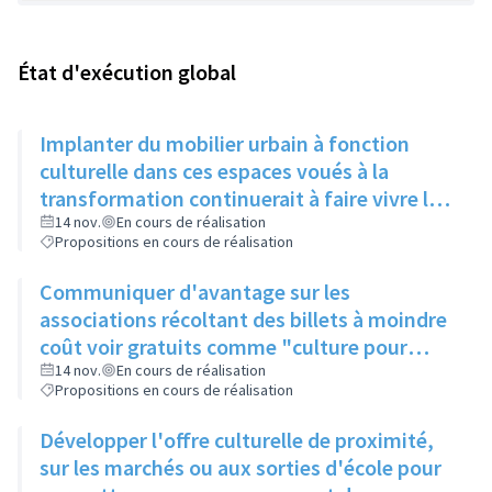
État d'exécution global
Implanter du mobilier urbain à fonction
culturelle dans ces espaces voués à la
transformation continuerait à faire vivre le
secteur
14 nov.
En cours de réalisation
Propositions en cours de réalisation
Communiquer d'avantage sur les
associations récoltant des billets à moindre
coût voir gratuits comme "culture pour
tous" et faire connaitre le PASS Culture
14 nov.
En cours de réalisation
Propositions en cours de réalisation
Développer l'offre culturelle de proximité,
sur les marchés ou aux sorties d'école pour