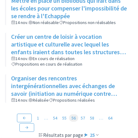
Mettre en place un bibliobus qui irait dans
les écoles pour compenser l'impossibilité de
se rendre à l'Echappée
14 nov.
Non réalisable
Propositions non réalisables
Créer un centre de loisir à vocation
artistique et culturelle avec lequel les
enfants iraient dans toutes les structures
artistiques et culturelles de la ville pour faire
14 nov.
En cours de réalisation
Propositions en cours de réalisation
des ateliers et découvrir les différents
métiers de l'art
Organiser des rencontres
intergénérationnelles avec échanges de
savoir (initiation au numérique contre
apprentissage du tricot)
14 nov.
Réalisée
Propositions réalisées
1
…
54
55
56
57
58
…
64
Résultats par page :
25