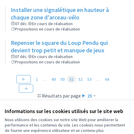
Installer une signalétique en hauteur à
chaque zone d'arceau-vélo
07 déc.
En cours de réalisation
Propositions en cours de réalisation
Repenser le square du Loup Pendu qui
devient trop petit et manque de jeux
07 déc.
En cours de réalisation
Propositions en cours de réalisation
1
…
49
50
51
52
53
…
64
Résultats par page :
25
Informations sur les cookies utilisés sur le site web
Nous utilisons des cookies sur notre site Web pour améliorer la
performance et les contenus du site. Les cookies nous permettent
Conditions d'utilisation
de fournir une expérience utilisateur et un contenu plus
Paramètres des cookies