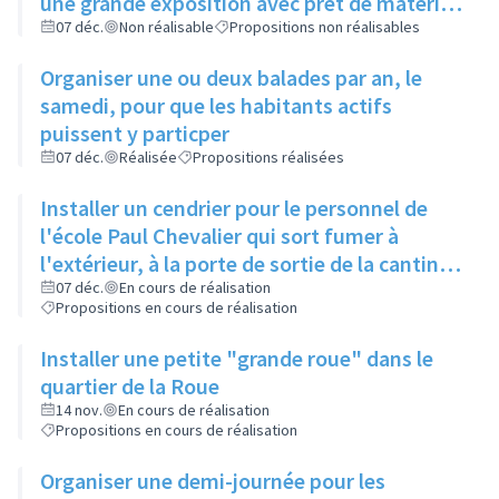
une grande exposition avec prêt de matériel
par la ville
07 déc.
Non réalisable
Propositions non réalisables
Organiser une ou deux balades par an, le
samedi, pour que les habitants actifs
puissent y particper
07 déc.
Réalisée
Propositions réalisées
Installer un cendrier pour le personnel de
l'école Paul Chevalier qui sort fumer à
l'extérieur, à la porte de sortie de la cantine
de l'école maternelle
07 déc.
En cours de réalisation
Propositions en cours de réalisation
Installer une petite "grande roue" dans le
quartier de la Roue
14 nov.
En cours de réalisation
Propositions en cours de réalisation
Organiser une demi-journée pour les