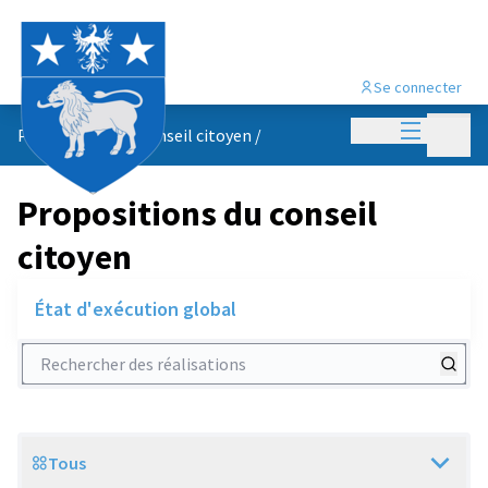
Se connecter
Menu princi
Menu p
Propositions du conseil citoyen
/
Propositions du conseil
citoyen
État d'exécution global
Rechercher des réalisations
Tous
Scope