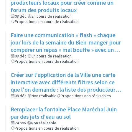
producteurs locaux pour créer comme un
forum des produits locaux
08 déc.
En cours de réalisation
Propositions en cours de réalisation
Faire une communication « flash » chaque
jour lors de la semaine du Bien-manger pour
comparer un repas « mal bouffe » avec un
repas sain peu onéreux ayant les mêmes
08 déc.
En cours de réalisation
Propositions en cours de réalisation
bases sur tous les réseaux de la ville
(Facebook, site internet) mais aussi sur la
Créer sur l'application de la Ville une carte
nouvelle application
interactive avec différents filtres selon ce
que l'on demande : la liste des producteurs
locaux et artisans avec leurs horaires, s’ils
08 déc.
Non réalisable
Propositions non réalisables
vendent en direct, leurs coordonnées, les
Remplacer la fontaine Place Maréchal Juin
restaurants, les marchés, le planning de ce
par des jets d'eau au sol
qu’il se passe dans la ville toute association
24 nov.
Non réalisable
confondue, semaine par semaine
Propositions en cours de réalisation