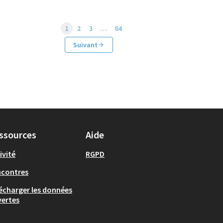
1
2
3
…
64
Suivant
ssources
Aide
ivité
RGPD
ncontres
écharger les données
ertes