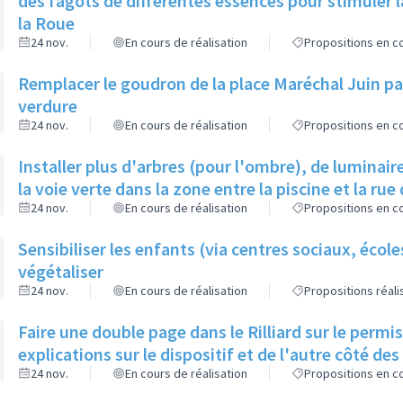
des fagots de différentes essences pour stimuler l
la Roue
24 nov.
En cours de réalisation
Propositions en co
Remplacer le goudron de la place Maréchal Juin par
verdure
24 nov.
En cours de réalisation
Propositions en co
Installer plus d'arbres (pour l'ombre), de luminaire
la voie verte dans la zone entre la piscine et la rue 
24 nov.
En cours de réalisation
Propositions en co
Sensibiliser les enfants (via centres sociaux, écol
végétaliser
24 nov.
En cours de réalisation
Propositions réal
Faire une double page dans le Rilliard sur le permi
explications sur le dispositif et de l'autre côté de
24 nov.
En cours de réalisation
Propositions en co