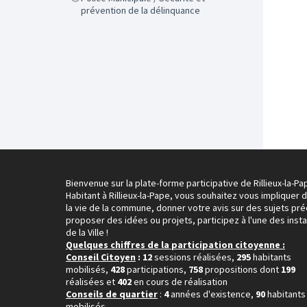
prévention de la délinquance
Bienvenue sur la plate-forme participative de Rillieux-la-Pa
Habitant à Rillieux-la-Pape, vous souhaitez vous impliquer 
la vie de la commune, donner votre avis sur des sujets pré
proposer des idées ou projets, participez à l'une des inst
de la Ville !
Quelques chiffres de la participation citoyenne :
Conseil Citoyen
: 12
sessions réalisées,
295
habitants
mobilisés,
428
participations,
758
propositions dont
199
réalisées et
402
en cours de réalisation
Conseils de quartier
:
4
années d'existence,
90
habitants
mobilisés