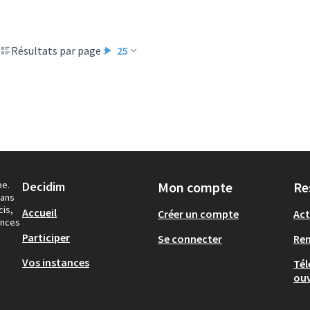
Résultats par page :
25
pe.
Decidim
Mon compte
Re
dans
cis,
Accueil
Créer un compte
Act
ances
Participer
Se connecter
Re
Vos instances
Tél
ouv