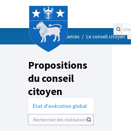
Accueil
Menu principal
M
/
Vos instances
/
Le conseil citoyen
Propositions
du conseil
citoyen
État d'exécution global
Rechercher des réalisations