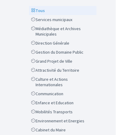
Scope
Tous
Scope
Services municipaux
Scope
Médiathèque et Archives
Municipales
Scope
Direction Générale
Scope
Gestion du Domaine Public
Scope
Grand Projet de Ville
Scope
Attractivité du Territoire
Scope
Culture et Actions
Internationales
Scope
Communication
Scope
Enfance et Education
Scope
Mobilités Transports
Scope
Environnement et Energies
Scope
Cabinet du Maire