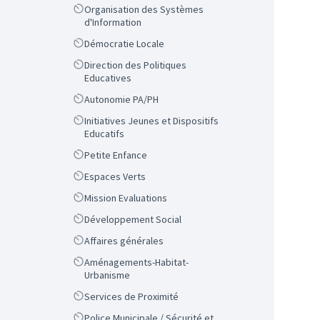
Scope
Organisation des Systèmes
d'Information
Scope
Démocratie Locale
Scope
Direction des Politiques
Educatives
Scope
Autonomie PA/PH
Scope
Initiatives Jeunes et Dispositifs
Educatifs
Scope
Petite Enfance
Scope
Espaces Verts
Scope
Mission Evaluations
Scope
Développement Social
Scope
Affaires générales
Scope
Aménagements-Habitat-
Urbanisme
Scope
Services de Proximité
Scope
Police Municipale / Sécurité et