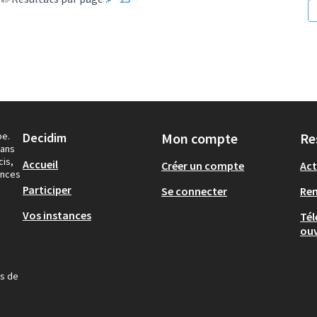
pe.
Decidim
Mon compte
Re
dans
cis,
Accueil
Créer un compte
Act
ances
Participer
Se connecter
Re
Vos instances
Tél
ouv
us de