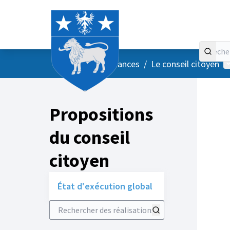
Accueil
Menu principal
M
/
Vos instances
/
Le conseil citoyen
Propositions
du conseil
citoyen
État d'exécution global
Rechercher des réalisations