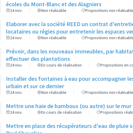
écoles du Mont-Blanc et des Alagniers
24 nov.
Non réalisable
Propositions non réalisabl
Elaborer avec la société REED un contrat d'entreti
locataires ou régies pour entretenir les espaces v
24 nov.
Non réalisable
Propositions non réalisabl
Prévoir, dans les nouveaux immeubles, par habita
effectuer des plantations
24 nov.
En cours de réalisation
Propositions en co
Installer des fontaines à eau pour accompagner le
urbain et sur ce dernier
24 nov.
Non réalisable
Propositions non réalisabl
Mettre une haie de bambous (ou autre) sur le mur d
24 nov.
En cours de réalisation
Propositions réal
Mettre en place des récupérateurs d'eau de pluie so