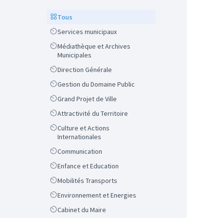
Scope
Tous
Scope
Services municipaux
Scope
Médiathèque et Archives
Municipales
Scope
Direction Générale
Scope
Gestion du Domaine Public
Scope
Grand Projet de Ville
Scope
Attractivité du Territoire
Scope
Culture et Actions
Internationales
Scope
Communication
Scope
Enfance et Education
Scope
Mobilités Transports
Scope
Environnement et Energies
Scope
Cabinet du Maire