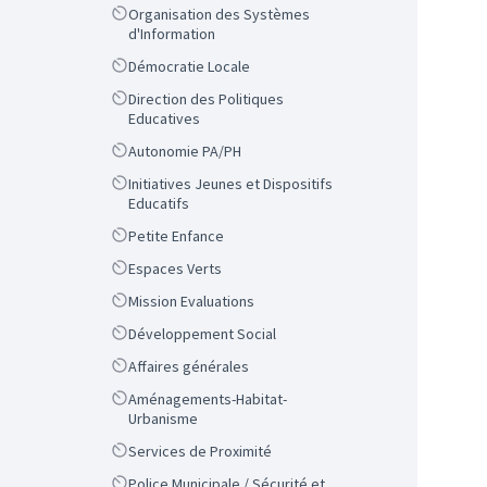
Scope
Organisation des Systèmes
d'Information
Scope
Démocratie Locale
Scope
Direction des Politiques
Educatives
Scope
Autonomie PA/PH
Scope
Initiatives Jeunes et Dispositifs
Educatifs
Scope
Petite Enfance
Scope
Espaces Verts
Scope
Mission Evaluations
Scope
Développement Social
Scope
Affaires générales
Scope
Aménagements-Habitat-
Urbanisme
Scope
Services de Proximité
Scope
Police Municipale / Sécurité et