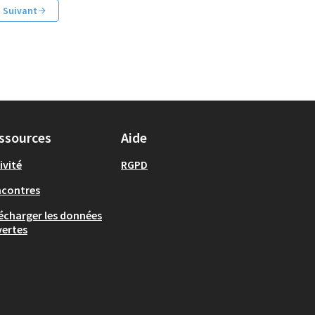
Suivant
ssources
Aide
ivité
RGPD
ncontres
écharger les données
ertes