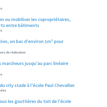
es
en ou mobiliser les copropriétaires,
erts entre bâtiments
es
tion, un bac d'environ 1m² pour
urs de réalisation
s marcheurs jusqu'au parc linéaire
es
u city stade à l'école Paul Chevallier
isées
us les gouttières du toit de l'école