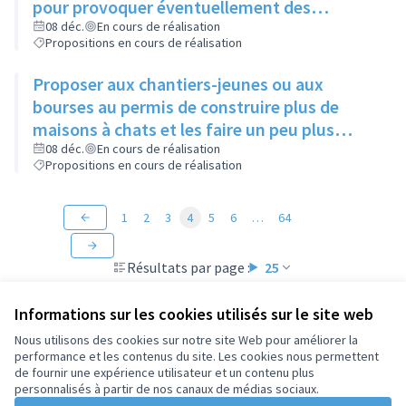
pour provoquer éventuellement des
échanges avec des personnes intéressées
08 déc.
En cours de réalisation
Propositions en cours de réalisation
Proposer aux chantiers-jeunes ou aux
bourses au permis de construire plus de
maisons à chats et les faire un peu plus
grandes que celles existantes
08 déc.
En cours de réalisation
Propositions en cours de réalisation
1
2
3
4
5
6
…
64
Résultats par page :
25
Informations sur les cookies utilisés sur le site web
Nous utilisons des cookies sur notre site Web pour améliorer la
performance et les contenus du site. Les cookies nous permettent
Conditions d'utilisation
de fournir une expérience utilisateur et un contenu plus
Paramètres des cookies
personnalisés à partir de nos canaux de médias sociaux.