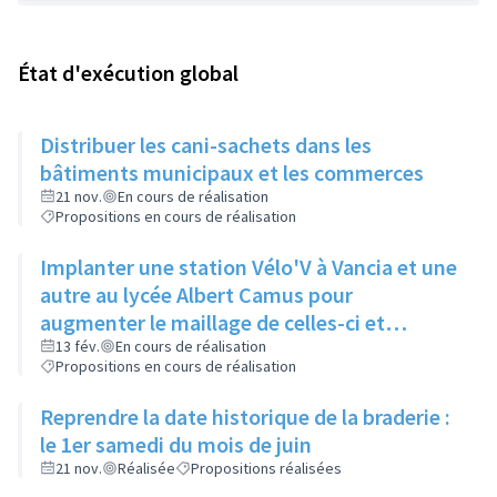
État d'exécution global
Distribuer les cani-sachets dans les
bâtiments municipaux et les commerces
21 nov.
En cours de réalisation
Propositions en cours de réalisation
Implanter une station Vélo'V à Vancia et une
autre au lycée Albert Camus pour
augmenter le maillage de celles-ci et
compenser le manque de bus à Vancia
13 fév.
En cours de réalisation
Propositions en cours de réalisation
notamment
Reprendre la date historique de la braderie :
le 1er samedi du mois de juin
21 nov.
Réalisée
Propositions réalisées