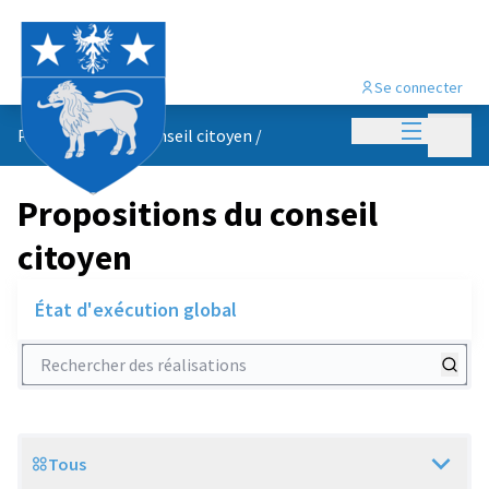
Se connecter
Menu princi
Menu p
Propositions du conseil citoyen
/
Propositions du conseil
citoyen
État d'exécution global
Rechercher des réalisations
Tous
Scope