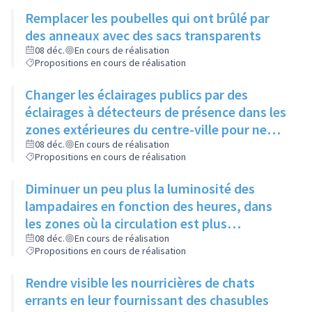
chiens se dégourdissent les pattes
Remplacer les poubelles qui ont brûlé par
des anneaux avec des sacs transparents
08 déc.
En cours de réalisation
Propositions en cours de réalisation
Changer les éclairages publics par des
éclairages à détecteurs de présence dans les
zones extérieures du centre-ville pour ne
pas gêner certaines espèces d'animaux
08 déc.
En cours de réalisation
Propositions en cours de réalisation
Diminuer un peu plus la luminosité des
lampadaires en fonction des heures, dans
les zones où la circulation est plus
importante, sans jamais éteindre
08 déc.
En cours de réalisation
Propositions en cours de réalisation
complètement
Rendre visible les nourricières de chats
errants en leur fournissant des chasubles