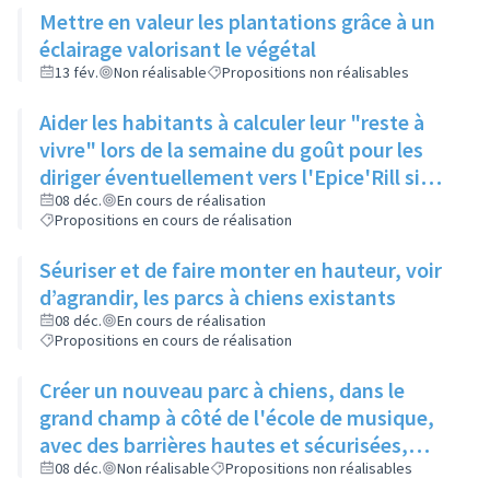
Mettre en valeur les plantations grâce à un
éclairage valorisant le végétal
13 fév.
Non réalisable
Propositions non réalisables
Aider les habitants à calculer leur "reste à
vivre" lors de la semaine du goût pour les
diriger éventuellement vers l'Epice'Rill si
besoin
08 déc.
En cours de réalisation
Propositions en cours de réalisation
Séuriser et de faire monter en hauteur, voir
d’agrandir, les parcs à chiens existants
08 déc.
En cours de réalisation
Propositions en cours de réalisation
Créer un nouveau parc à chiens, dans le
grand champ à côté de l'école de musique,
avec des barrières hautes et sécurisées,
pour qu'il y ait assez d'espace pour que les
08 déc.
Non réalisable
Propositions non réalisables