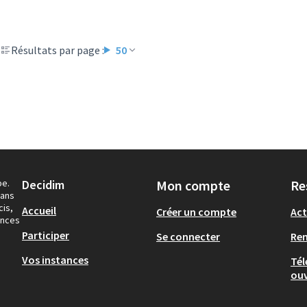
Résultats par page :
50
pe.
Decidim
Mon compte
Re
dans
cis,
Accueil
Créer un compte
Act
ances
Participer
Se connecter
Re
Vos instances
Tél
ouv