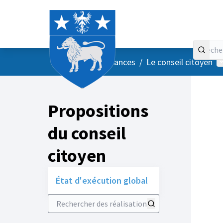
Accueil
Menu principal
M
/
Vos instances
/
Le conseil citoyen
Propositions
du conseil
citoyen
État d'exécution global
Rechercher des réalisations