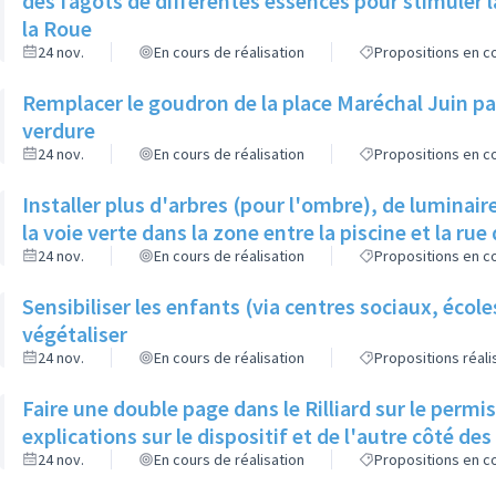
des fagots de différentes essences pour stimuler l
la Roue
24 nov.
En cours de réalisation
Propositions en co
Remplacer le goudron de la place Maréchal Juin par
verdure
24 nov.
En cours de réalisation
Propositions en co
Installer plus d'arbres (pour l'ombre), de luminaire
la voie verte dans la zone entre la piscine et la rue 
24 nov.
En cours de réalisation
Propositions en co
Sensibiliser les enfants (via centres sociaux, écol
végétaliser
24 nov.
En cours de réalisation
Propositions réal
Faire une double page dans le Rilliard sur le permi
explications sur le dispositif et de l'autre côté de
24 nov.
En cours de réalisation
Propositions en co