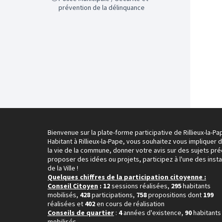
prévention de la délinquance
Bienvenue sur la plate-forme participative de Rillieux-la-Pa
Habitant à Rillieux-la-Pape, vous souhaitez vous impliquer 
la vie de la commune, donner votre avis sur des sujets pré
proposer des idées ou projets, participez à l'une des inst
de la Ville !
Quelques chiffres de la participation citoyenne :
Conseil Citoyen
: 12
sessions réalisées,
295
habitants
mobilisés,
428
participations,
758
propositions dont
199
réalisées et
402
en cours de réalisation
Conseils de quartier
:
4
années d'existence,
90
habitants
mobilisés