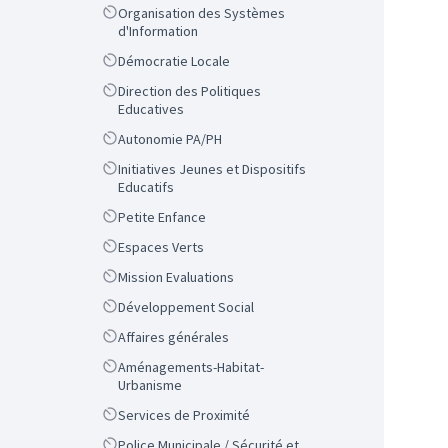
Scope
Organisation des Systèmes
d'Information
Scope
Démocratie Locale
Scope
Direction des Politiques
Educatives
Scope
Autonomie PA/PH
Scope
Initiatives Jeunes et Dispositifs
Educatifs
Scope
Petite Enfance
Scope
Espaces Verts
Scope
Mission Evaluations
Scope
Développement Social
Scope
Affaires générales
Scope
Aménagements-Habitat-
Urbanisme
Scope
Services de Proximité
Scope
Police Municipale / Sécurité et