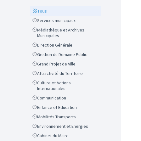
Scope
Tous
Scope
Services municipaux
Scope
Médiathèque et Archives
Municipales
Scope
Direction Générale
Scope
Gestion du Domaine Public
Scope
Grand Projet de Ville
Scope
Attractivité du Territoire
Scope
Culture et Actions
Internationales
Scope
Communication
Scope
Enfance et Education
Scope
Mobilités Transports
Scope
Environnement et Energies
Scope
Cabinet du Maire