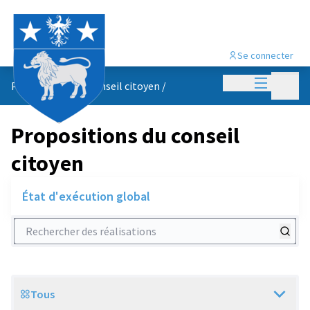
Se connecter
Menu princi
Menu p
Propositions du conseil citoyen
/
Propositions du conseil
citoyen
État d'exécution global
Rechercher des réalisations
Tous
Scope