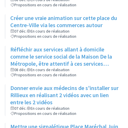
réorienter et rediriger rapidement via cette
Propositions en cours de réalisation
proximité
Créer une vraie animation sur cette place du
Centre-Ville via les commerces autour
07 déc.
En cours de réalisation
Propositions en cours de réalisation
Réfléchir aux services allant à domicile
comme le service social de la Maison De la
Métropole, être attentif à ces services
rendus
08 déc.
En cours de réalisation
Propositions en cours de réalisation
Donner envie aux médecins de s'installer sur
Rillieux en réalisant 2 vidéos avec un lien
entre les 2 vidéos
07 déc.
En cours de réalisation
Propositions en cours de réalisation
Mettre une signalétique Place Maréchal Juin