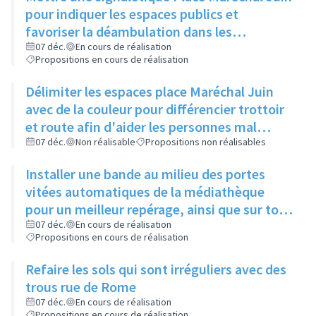
pour indiquer les espaces publics et
favoriser la déambulation dans les
différents cheminements
07 déc.
En cours de réalisation
Propositions en cours de réalisation
Délimiter les espaces place Maréchal Juin
avec de la couleur pour différencier trottoir
et route afin d'aider les personnes mal
voyantes
07 déc.
Non réalisable
Propositions non réalisables
Installer une bande au milieu des portes
vitées automatiques de la médiathèque
pour un meilleur repérage, ainsi que sur tous
les bâtiments municipaux
07 déc.
En cours de réalisation
Propositions en cours de réalisation
Refaire les sols qui sont irréguliers avec des
trous rue de Rome
07 déc.
En cours de réalisation
Propositions en cours de réalisation