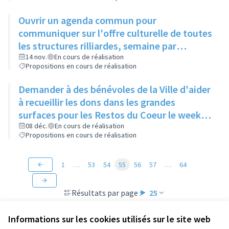
Ouvrir un agenda commun pour
communiquer sur l'offre culturelle de toutes
les structures rilliardes, semaine par
semaine, avec régulation par la mairie
14 nov.
En cours de réalisation
Propositions en cours de réalisation
Demander à des bénévoles de la Ville d'aider
à recueillir les dons dans les grandes
surfaces pour les Restos du Coeur le week-
end de la grande collecte afin d'augmenter
08 déc.
En cours de réalisation
Propositions en cours de réalisation
le nombre de points de collecte.
1
…
53
54
55
56
57
…
64
Résultats par page :
25
Informations sur les cookies utilisés sur le site web