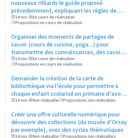
nouveaux rilliards le guide proposé
précedemment, expliquant les règles de
bonne conduite
14 nov.
En cours de réalisation
Propositions en cours de réalisation
Organiser des moments de partages de
savoir (cours de cuisine, yoga...) pour
transmettre des connaissances, des savoir-
faire, à moindre coût
14 nov.
En cours de réalisation
Propositions en cours de réalisation
Demander la création de la carte de
bibliothèque via l'école pour permettre à
chaque enfant scolarisé en primaire d'avoir
une carte et toucher éventuellement le reste
14 nov.
Non réalisable
Propositions non réalisables
de la famille
Créer une offre culturelle numérique pour
découvrir des collections (du musée d'Orsay
par exemple), avec des cycles thématiques
14 nov.
Non réalisable
Propositions non réalisables