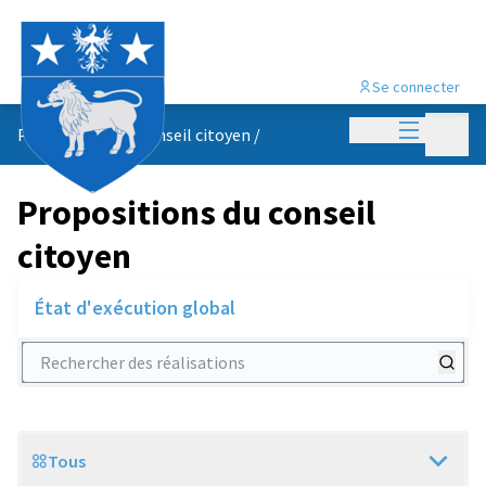
Se connecter
Menu princi
Menu p
Propositions du conseil citoyen
/
Propositions du conseil
citoyen
État d'exécution global
Rechercher des réalisations
Tous
Scope