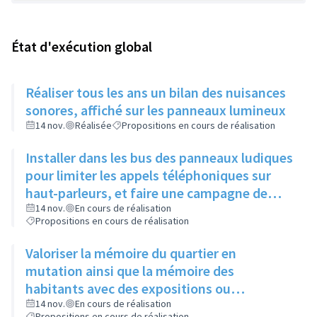
État d'exécution global
Réaliser tous les ans un bilan des nuisances
sonores, affiché sur les panneaux lumineux
14 nov.
Réalisée
Propositions en cours de réalisation
Installer dans les bus des panneaux ludiques
pour limiter les appels téléphoniques sur
haut-parleurs, et faire une campagne de
sensibilisation sur la dangerosité des bruits
14 nov.
En cours de réalisation
Propositions en cours de réalisation
forts
Valoriser la mémoire du quartier en
mutation ainsi que la mémoire des
habitants avec des expositions ou
l'implantation de sculptures
14 nov.
En cours de réalisation
Propositions en cours de réalisation