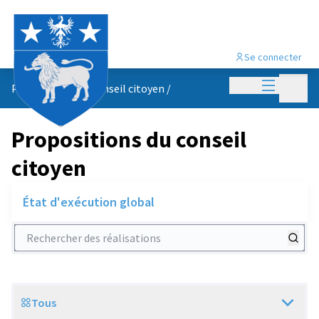
Se connecter
Menu princi
Menu p
Propositions du conseil citoyen
/
Propositions du conseil
citoyen
État d'exécution global
Rechercher des réalisations
Tous
Scope