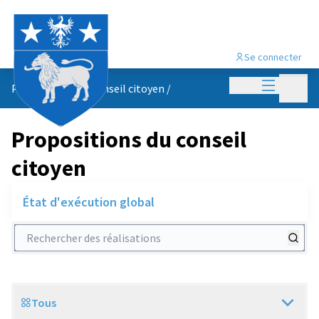
Se connecter
Menu princi
Menu p
Propositions du conseil citoyen
/
Propositions du conseil
citoyen
État d'exécution global
Rechercher des réalisations
Tous
Scope