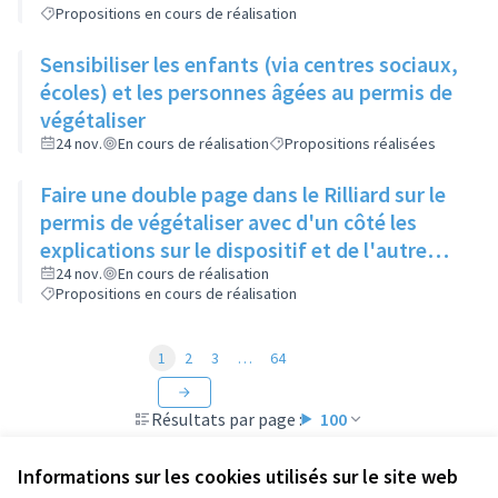
Propositions en cours de réalisation
Sensibiliser les enfants (via centres sociaux,
écoles) et les personnes âgées au permis de
végétaliser
24 nov.
En cours de réalisation
Propositions réalisées
Faire une double page dans le Rilliard sur le
permis de végétaliser avec d'un côté les
explications sur le dispositif et de l'autre
côté des exemples concrets de lieux à
24 nov.
En cours de réalisation
Propositions en cours de réalisation
investir
1
2
3
…
64
Résultats par page :
100
Informations sur les cookies utilisés sur le site web