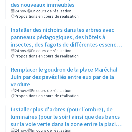
des nouveaux immeubles
24 nov.
En cours de réalisation
Propositions en cours de réalisation
Installer des nichoirs dans les arbres avec
panneaux pédagogiques, des hôtels à
insectes, des fagots de différentes essences
pour stimuler la biodiversité sur la place du
24 nov.
En cours de réalisation
Propositions en cours de réalisation
Château à la Roue
Remplacer le goudron de la place Maréchal
Juin par des pavés liés entre eux par de la
verdure
24 nov.
En cours de réalisation
Propositions en cours de réalisation
Installer plus d'arbres (pour l'ombre), de
luminaires (pour le soir) ainsi que des bancs
sur la voie verte dans la zone entre la piscine
et la rue de l'Industrie
24 nov.
En cours de réalisation