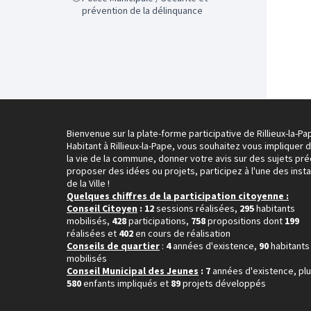
prévention de la délinquance
Bienvenue sur la plate-forme participative de Rillieux-la-Pa
Habitant à Rillieux-la-Pape, vous souhaitez vous impliquer 
la vie de la commune, donner votre avis sur des sujets pré
proposer des idées ou projets, participez à l'une des inst
de la Ville !
Quelques chiffres de la participation citoyenne :
Conseil Citoyen
: 12
sessions réalisées,
295
habitants
mobilisés,
428
participations,
758
propositions dont
199
réalisées et
402
en cours de réalisation
Conseils de quartier
:
4
années d'existence,
90
habitants
mobilisés
Conseil Municipal des Jeunes
: 7
années d'existence, pl
580
enfants impliqués et
89
projets développés