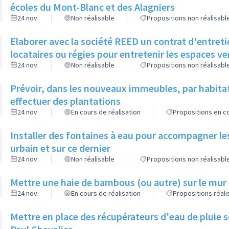
écoles du Mont-Blanc et des Alagniers
24 nov.
Non réalisable
Propositions non réalisabl
Elaborer avec la société REED un contrat d'entreti
locataires ou régies pour entretenir les espaces v
24 nov.
Non réalisable
Propositions non réalisabl
Prévoir, dans les nouveaux immeubles, par habita
effectuer des plantations
24 nov.
En cours de réalisation
Propositions en co
Installer des fontaines à eau pour accompagner le
urbain et sur ce dernier
24 nov.
Non réalisable
Propositions non réalisabl
Mettre une haie de bambous (ou autre) sur le mur d
24 nov.
En cours de réalisation
Propositions réal
Mettre en place des récupérateurs d'eau de pluie so