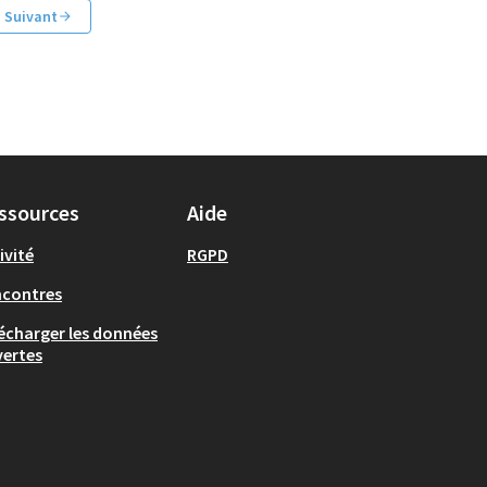
Suivant
ssources
Aide
ivité
RGPD
ncontres
écharger les données
ertes