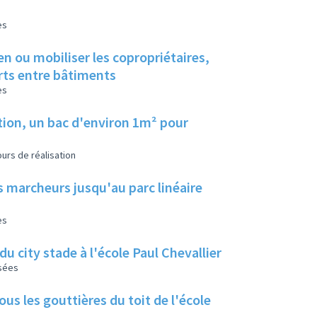
es
en ou mobiliser les copropriétaires,
erts entre bâtiments
es
tion, un bac d'environ 1m² pour
urs de réalisation
s marcheurs jusqu'au parc linéaire
es
u city stade à l'école Paul Chevallier
isées
us les gouttières du toit de l'école