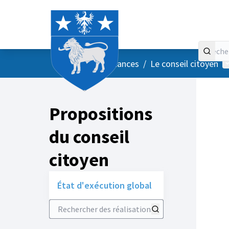
Accueil
Menu principal
M
/
Vos instances
/
Le conseil citoyen
Propositions
du conseil
citoyen
État d'exécution global
Rechercher des réalisations