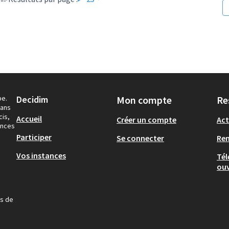
pe.
Decidim
Mon compte
Re
dans
cis,
Accueil
Créer un compte
Act
ances
Participer
Se connecter
Re
Vos instances
Tél
ouv
us de