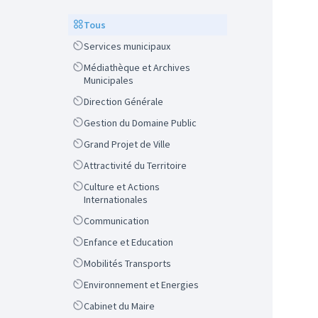
Scope
Tous
Scope
Services municipaux
Scope
Médiathèque et Archives
Municipales
Scope
Direction Générale
Scope
Gestion du Domaine Public
Scope
Grand Projet de Ville
Scope
Attractivité du Territoire
Scope
Culture et Actions
Internationales
Scope
Communication
Scope
Enfance et Education
Scope
Mobilités Transports
Scope
Environnement et Energies
Scope
Cabinet du Maire