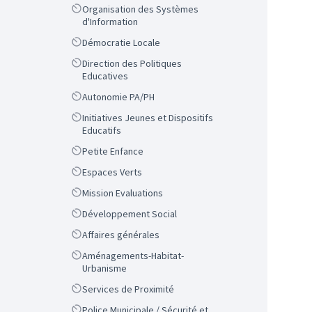
Scope
Organisation des Systèmes
d'Information
Scope
Démocratie Locale
Scope
Direction des Politiques
Educatives
Scope
Autonomie PA/PH
Scope
Initiatives Jeunes et Dispositifs
Educatifs
Scope
Petite Enfance
Scope
Espaces Verts
Scope
Mission Evaluations
Scope
Développement Social
Scope
Affaires générales
Scope
Aménagements-Habitat-
Urbanisme
Scope
Services de Proximité
Scope
Police Municipale / Sécurité et