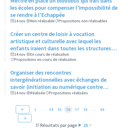
Mettre en place un bibliobus qui irait dans
les écoles pour compenser l'impossibilité de
se rendre à l'Echappée
14 nov.
Non réalisable
Propositions non réalisables
Créer un centre de loisir à vocation
artistique et culturelle avec lequel les
enfants iraient dans toutes les structures
artistiques et culturelles de la ville pour faire
14 nov.
En cours de réalisation
Propositions en cours de réalisation
des ateliers et découvrir les différents
métiers de l'art
Organiser des rencontres
intergénérationnelles avec échanges de
savoir (initiation au numérique contre
apprentissage du tricot)
14 nov.
Réalisée
Propositions réalisées
1
…
54
55
56
57
58
…
64
Résultats par page :
25