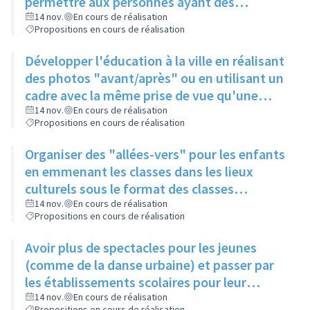
permettre aux personnes ayant des
problèmes de mobilité d'avoir accès à la
14 nov.
En cours de réalisation
Propositions en cours de réalisation
culture
Développer l'éducation à la ville en réalisant
des photos "avant/après" ou en utilisant un
cadre avec la même prise de vue qu'une
photo posée à proximité
14 nov.
En cours de réalisation
Propositions en cours de réalisation
Organiser des "allées-vers" pour les enfants
en emmenant les classes dans les lieux
culturels sous le format des classes
découvertes
14 nov.
En cours de réalisation
Propositions en cours de réalisation
Avoir plus de spectacles pour les jeunes
(comme de la danse urbaine) et passer par
les établissements scolaires pour leur
donner envie de s'y rendre
14 nov.
En cours de réalisation
Propositions en cours de réalisation