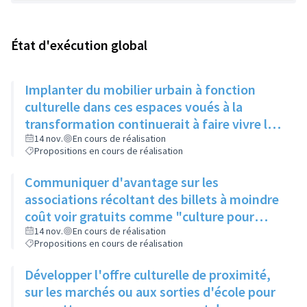
État d'exécution global
Implanter du mobilier urbain à fonction
culturelle dans ces espaces voués à la
transformation continuerait à faire vivre le
secteur
14 nov.
En cours de réalisation
Propositions en cours de réalisation
Communiquer d'avantage sur les
associations récoltant des billets à moindre
coût voir gratuits comme "culture pour
tous" et faire connaitre le PASS Culture
14 nov.
En cours de réalisation
Propositions en cours de réalisation
Développer l'offre culturelle de proximité,
sur les marchés ou aux sorties d'école pour