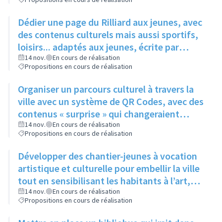
Dédier une page du Rilliard aux jeunes, avec
des contenus culturels mais aussi sportifs,
loisirs... adaptés aux jeunes, écrite par
quelques adolescents fréquentant l'espace
14 nov.
En cours de réalisation
Propositions en cours de réalisation
jeune
Organiser un parcours culturel à travers la
ville avec un système de QR Codes, avec des
contenus « surprise » qui changeraient
régulièrement pour éviter la lassitude
14 nov.
En cours de réalisation
Propositions en cours de réalisation
Développer des chantier-jeunes à vocation
artistique et culturelle pour embellir la ville
tout en sensibilisant les habitants à l’art,
pour aider le service culture à participer et à
14 nov.
En cours de réalisation
Propositions en cours de réalisation
promouvoir les évènements qu’il organise