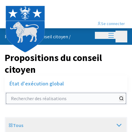
Se connecter
Menu princi
Menu p
Propositions du conseil citoyen
/
Propositions du conseil
citoyen
État d'exécution global
Rechercher des réalisations
Tous
Scope