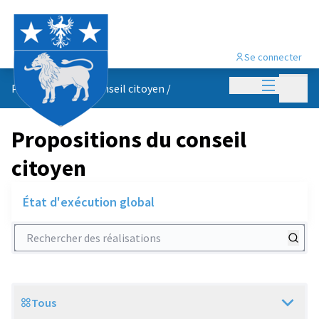
Se connecter
Menu princi
Menu p
Propositions du conseil citoyen
/
Propositions du conseil
citoyen
État d'exécution global
Rechercher des réalisations
Tous
Scope