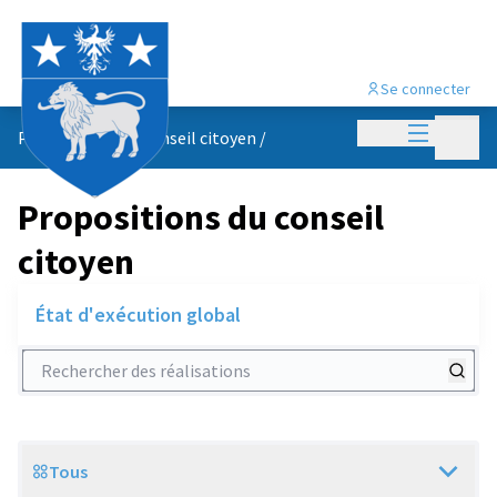
Se connecter
Menu princi
Menu p
Propositions du conseil citoyen
/
Propositions du conseil
citoyen
État d'exécution global
Rechercher des réalisations
Tous
Scope