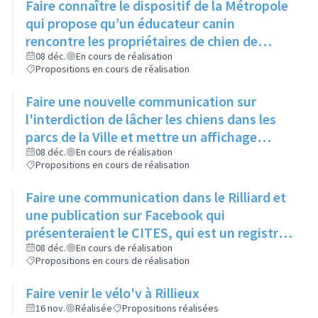
Faire connaître le dispositif de la Métropole
qui propose qu’un éducateur canin
rencontre les propriétaires de chien de
moins d’un an pour leur expliquer les
08 déc.
En cours de réalisation
Propositions en cours de réalisation
principaux signaux, via un article dans le
Rilliard et/ou le Facebook de la ville
Faire une nouvelle communication sur
l'interdiction de lâcher les chiens dans les
parcs de la Ville et mettre un affichage
mentionnant l'arrêté municipal à l'entrée de
08 déc.
En cours de réalisation
Propositions en cours de réalisation
chaque parc
Faire une communication dans le Rilliard et
une publication sur Facebook qui
présenteraient le CITES, qui est un registre
des animaux dangereux ou protégés, et
08 déc.
En cours de réalisation
Propositions en cours de réalisation
donneraient le lien pour y accéder.
Faire venir le vélo'v à Rillieux
16 nov.
Réalisée
Propositions réalisées