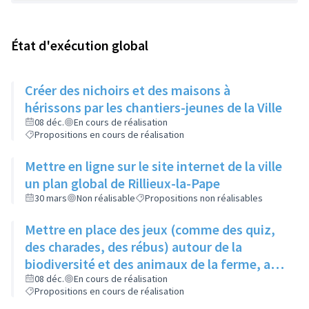
État d'exécution global
Créer des nichoirs et des maisons à
hérissons par les chantiers-jeunes de la Ville
08 déc.
En cours de réalisation
Propositions en cours de réalisation
Mettre en ligne sur le site internet de la ville
un plan global de Rillieux-la-Pape
30 mars
Non réalisable
Propositions non réalisables
Mettre en place des jeux (comme des quiz,
des charades, des rébus) autour de la
biodiversité et des animaux de la ferme, au
niveau de la ferme pédagogique du parc
08 déc.
En cours de réalisation
Propositions en cours de réalisation
linéaire urbain