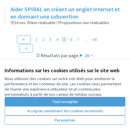
Aider SPIRAL en créant un onglet internet et
en donnant une subvention
16 nov.
Non réalisable
Propositions non réalisables
1
2
3
4
5
6
7
…
64
Résultats par page :
25
Informations sur les cookies utilisés sur le site web
Nous utilisons des cookies sur notre site Web pour améliorer la
performance et les contenus du site. Les cookies nous permettent
Conditions d'utilisation
de fournir une expérience utilisateur et un contenu plus
Paramètres des cookies
personnalisés à partir de nos canaux de médias sociaux.
Tout accepter
Accepter seulement les cookies essentiels
Licence Cre
(Lien extern
(Lien externe)
Site réalisé par
Open Source Politics
grâce au
logiciel libre
Paramètres
(Lien externe)
Decidim
.
(Lien externe)